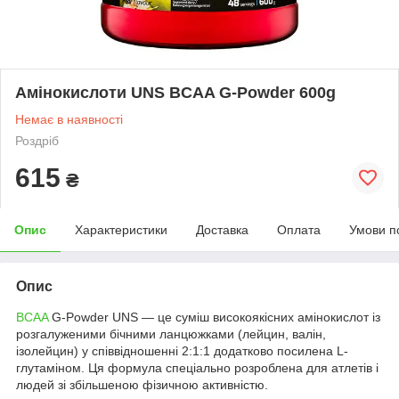
Амінокислоти UNS BCAA G-Powder 600g
Немає в наявності
Роздріб
615
₴
Опис
Характеристики
Доставка
Оплата
Умови п
Опис
BCAA
G-Powder UNS — це суміш високоякісних амінокислот із
розгалуженими бічними ланцюжками (лейцин, валін,
ізолейцин) у співвідношенні 2:1:1 додатково посилена L-
глутаміном. Ця формула спеціально розроблена для атлетів і
людей зі збільшеною фізичною активністю.