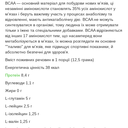
BCAA — основний матеріал для побудови нових м'язів, ці
незамінні амінокислоти становлять 35% усіх амінокислот у
м'язах і беруть важливу участь у процесах анаболізму та
відновленні, мають антикатаболічну дію. BCAA не можуть
синтезуватися в організмі, тому людина їх може отримувати
тільки з їжею та спеціальними добавками. BCAA відрізняються
від інших 17 амінокислот тим, що насамперед вони
метаболізуються в м'язах, їх можна розглядати як основне
""паливо" для м'язів, яке підвищує спортивні показники, й
абсолютно безпечні для здоров'я.
Вміст поживних речовин в 1 порції (12,5 грама)
Енергетична цінність 38 ккал
Протеїн
8,4 г
Вуглеводи 1,1 г
Жири 0 г
L-глутамін 5 г
L-лейцин 2,5 г
L-ізолейцин 1,25 г
L-валін 1,25 г