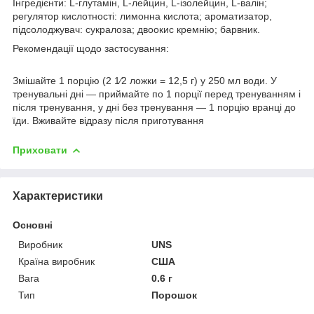
Інгредієнти: L-глутамін, L-лейцин, L-ізолейцин, L-валін;
регулятор кислотності: лимонна кислота; ароматизатор,
підсолоджувач: сукралоза; двоокис кремнію; барвник.
Рекомендації щодо застосування:
Змішайте 1 порцію (2 1⁄2 ложки = 12,5 г) у 250 мл води. У
тренувальні дні — приймайте по 1 порції перед тренуванням і
після тренування, у дні без тренування — 1 порцію вранці до
їди. Вживайте відразу після приготування
Приховати
Характеристики
Основні
Виробник
UNS
Країна виробник
США
Вага
0.6 г
Тип
Порошок