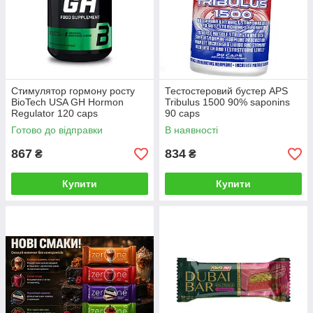
Стимулятор гормону росту
Тестостеровий бустер APS
BioTech USA GH Hormon
Tribulus 1500 90% saponins
Regulator 120 caps
90 caps
Готово до відправки
В наявності
867
834
₴
₴
Купити
Купити