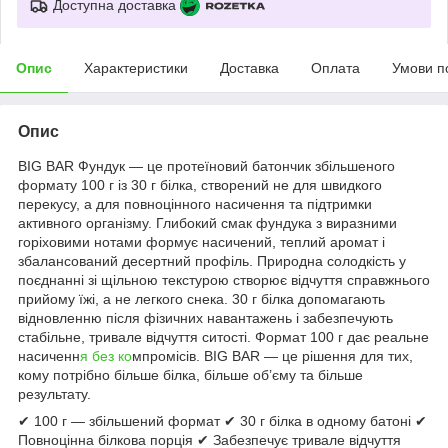
Доступна доставка
Опис
Характеристики
Доставка
Оплата
Умови п
Опис
BIG BAR Фундук — це протеїновий батончик збільшеного
формату 100 г із 30 г білка, створений не для швидкого
перекусу, а для повноцінного насичення та підтримки
активного організму. Глибокий смак фундука з виразними
горіховими нотами формує насичений, теплий аромат і
збалансований десертний профіль. Природна солодкість у
поєднанні зі щільною текстурою створює відчуття справжнього
прийому їжі, а не легкого снека. 30 г білка допомагають
відновленню після фізичних навантажень і забезпечують
стабільне, тривале відчуття ситості. Формат 100 г дає реальне
насиченн
я без ко
мпромісів. BIG BAR — це рішення для тих,
кому потрібно більше білка, більше об’єму та більше
результату.
✔ 100 г — збільшений формат ✔ 30 г білка в одному батоні ✔
Повноцінна білкова порція ✔ Забезпечує тривале відчуття