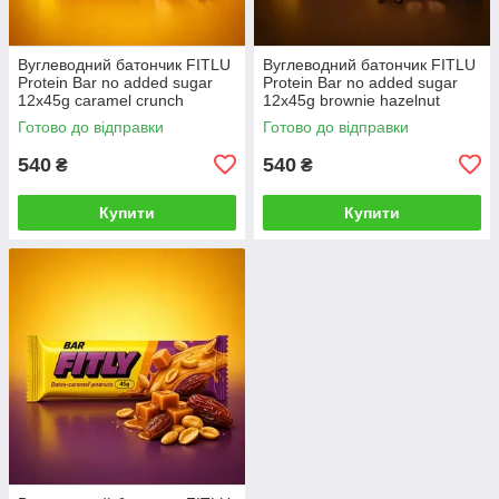
Вуглеводний батончик FITLU
Вуглеводний батончик FITLU
Protein Bar no added sugar
Protein Bar no added sugar
12x45g caramel crunch
12x45g brownie hazelnut
Готово до відправки
Готово до відправки
540
540
₴
₴
Купити
Купити