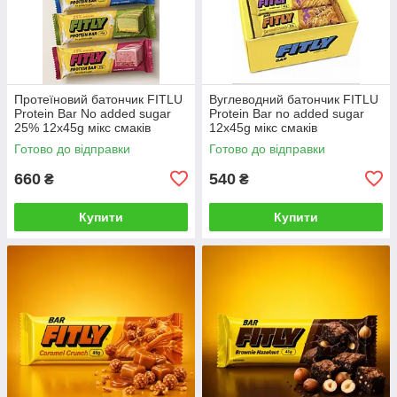
Протеїновий батончик FITLU
Вуглеводний батончик FITLU
Protein Bar No added sugar
Protein Bar no added sugar
25% 12x45g мікс смаків
12x45g мікс смаків
Готово до відправки
Готово до відправки
660
540
₴
₴
Купити
Купити