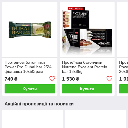
Протеїнові батончики
Протеїнові батончики
Прот
Power Pro Dubai bar 25%
Nutrend Excelent Protein
Powe
фісташка 10х50грам
bar 18х85g
20х6
740
1 530
1 0
₴
₴
Купити
Купити
Акційні пропозиції та новинки