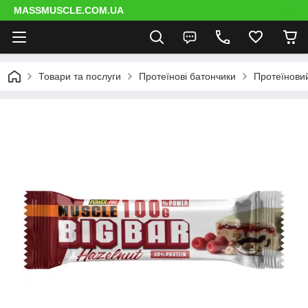
MASSMUSCLE.COM.UA
Товари та послуги
Протеїнові батончики
Протеїновий