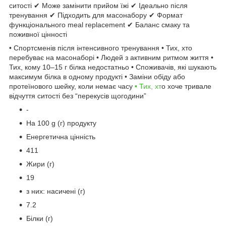
ситості ✔ Може замінити прийом їжі ✔ Ідеально після
тренування ✔ Підходить для масонабору ✔ Формат
функціонального meal replacement ✔ Баланс смаку та
поживної цінності
• Спортсменів після інтенсивного тренування • Тих, хто
перебуває на масонаборі • Людей з активним ритмом життя •
Тих, кому 10–15 г білка недостатньо • Споживачів, які шукають
максимум білка в одному продукті • Заміни обіду або
протеїнового шейку, коли немає часу
• Тих, хт
о хоче тривале
відчуття ситості без “перекусів щогодини”
-
На 100 g (г) продукту
Енергетична цінність
411
Жири (г)
19
з них: насичені (г)
7.2
Білки (г)