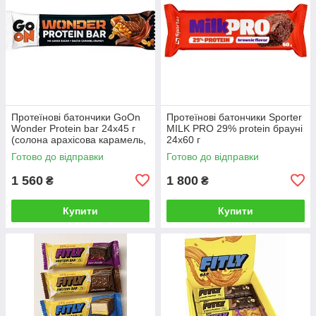
Протеїнові батончики GoOn
Протеїнові батончики Sporter
Wonder Protein bar 24х45 г
MILK PRO 29% protein брауні
(солона арахісова карамель,
24х60 г
бананова карамель)
Готово до відправки
Готово до відправки
1 560
1 800
₴
₴
Купити
Купити