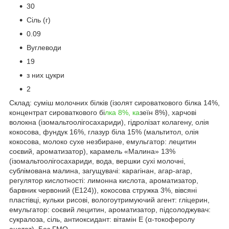
30
Сіль (г)
0.09
Вуглеводи
19
з них цукри
2
Склад: суміш молочних білків (ізолят сироваткового білка 14%,
концентрат сироваткового бі
лка 8%, ка
зеїн 8%), харчові
волокна (ізомальтоолігосахариди), гідролізат колагену, олія
кокосова, фундук 16%, глазур біла 15% (мальтитол, олія
кокосова, молоко сухе незбиране, емульгатор: лецитин
соєвий, ароматизатор), карамель «Малина» 13%
(ізомальтоолігосахариди, вода, вершки сухі молочні,
сублімована малина, загущувачі: карагінан, агар-агар,
регулятор кислотності: лимонна кислота, ароматизатор,
барвник червоний (Е124)), кокосова стружка 3%, вівсяні
пластівці, кульки рисові, вологоутримуючий агент: гліцерин,
емульгатор: соєвий лецитин, ароматизатор, підсолоджувач:
сукралоза, сіль, антиоксидант: вітамін Е (α-токоферолу
ацетат). Без ГМО.