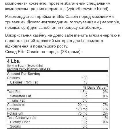
компоненти коктейлю, протеїн збагачений спеціальним
комплексом травних ферментів (zytrix® enzyme blend).
Рекомендується приймати Elite Casein перед можливими
тривалими білково-вуглеводними голодуваннями (меропрія,
поїздки, сон) для запобігання процесу катаболізму.
Використання казеїну на довго забезпечить м'язи енергією й
надасть якісний харчовий матеріал для їх швидкого
відновлення й подальшого росту.
Склад Elite Casein на порцію (33 грами):