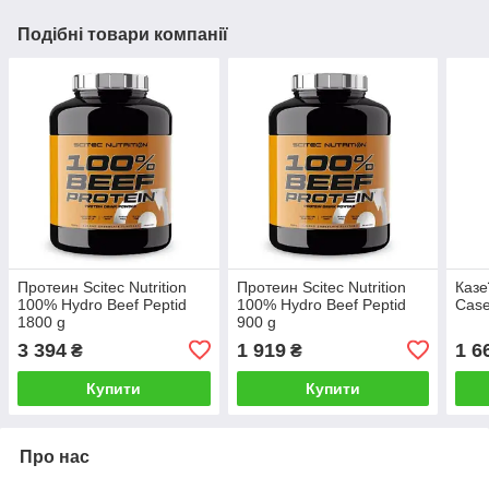
Подібні товари компанії
Протеин Scitec Nutrition
Протеин Scitec Nutrition
Казе
100% Hydro Beef Peptid
100% Hydro Beef Peptid
Case
1800 g
900 g
3 394
1 919
1 6
₴
₴
Купити
Купити
Про нас