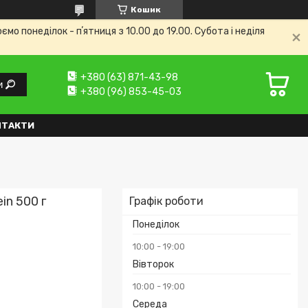
Кошик
 понеділок - пʼятниця з 10.00 до 19.00. Субота і неділя
+380 (63) 871-43-98
и
+380 (96) 853-45-03
НТАКТИ
in 500 г
Графік роботи
Понеділок
10:00
19:00
Вівторок
10:00
19:00
Середа