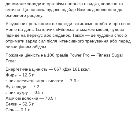
допоможе зарядити організм енергією швидко, корисно та
смачно. Ця новинка чудово підійде Вам як доповнення до
основного раціону.
У сучасних реаліях ми не завжди встигаємо подбати про своє
меню на день. Батончик «Fitness» зі смаком мюслі, чудово
підійде на перекус або сніданок. Також — це чудовий спосіб
отримати заряд сил після інтенсивного тренування або перед
повноцінним обідом.
Поживна цінність на 100 грамів Power Pro — Fitness Sugar
Free:
Енергетична цінність — 667 кДж/ 161 ккал
Жиры – 12.5 г
з них насичені жирні кислоти — 7.6 г
Вуглеводи — 7.2 г
з них цукру — 0.5 г
Харчові волокна — 73.5 г
Белки – 52.5 г
Сіль — 0.1 г