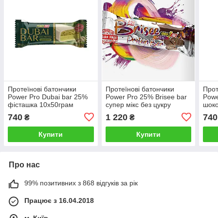
Протеїнові батончики
Протеїнові батончики
Прот
Power Pro Dubai bar 25%
Power Pro 25% Brisee bar
Powe
фісташка 10х50грам
супер мікс без цукру
шок
20x55g
740
1 220
740
₴
₴
Купити
Купити
Про нас
99% позитивних з 868 відгуків за рік
Працює з 16.04.2018
м. Київ