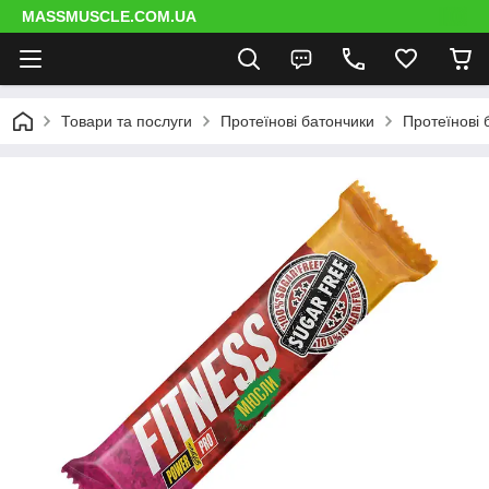
MASSMUSCLE.COM.UA
Товари та послуги
Протеїнові батончики
Протеїнові 