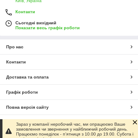
Київ, Україна
Контакти
Сьогодні вихідний
Показати весь графік роботи
Про нас
Контакти
Доставка та оплата
Графік роботи
Повна версія сайту
Сайт створено на маркетплейсі
Prom.ua
Зараз у компанії неробочий час, ми опрацюємо Ваше
замовлення чи звернення у найближчий робочий день.
Працюємо понеділок - пʼятниця з 10.00 до 19.00. Субота і
Політика конфіденційності