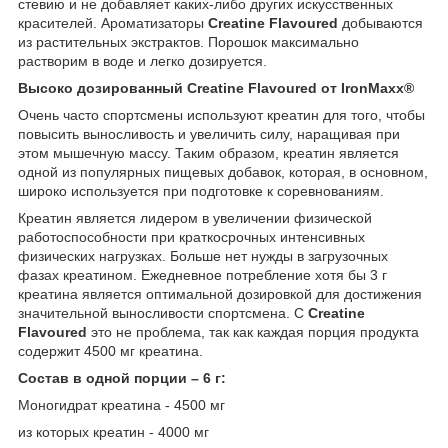
стевию и не добавляет каких-либо других искусственных
красителей. Ароматизаторы
Creatine Flavoured
добываются
из растительных экстрактов. Порошок максимально
растворим в воде и легко дозируется.
Высоко дозированный Creatine Flavoured от IronMaxx®
Очень часто спортсмены используют креатин для того, чтобы
повысить выносливость и увеличить силу, наращивая при
этом мышечную массу. Таким образом, креатин является
одной из популярных пищевых добавок, которая, в основном,
широко используется при подготовке к соревнованиям.
Креатин является лидером в увеличении физической
работоспособности при краткосрочных интенсивных
физических нагрузках. Больше нет нужды в загрузочных
фазах креатином. Ежедневное потребление хотя бы 3 г
креатина является оптимальной дозировкой для достижения
значительной выносливости спортсмена. С
Creatine
Flavoured
это не проблема, так как каждая порция продукта
содержит 4500 мг креатина.
Состав в одной порции – 6 г:
Моногидрат креатина - 4500 мг
из которых креатин - 4000 мг