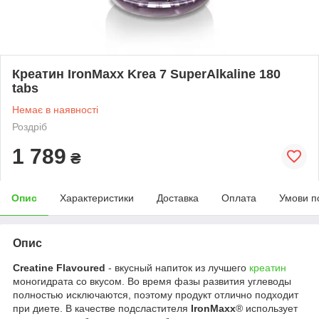
Креатин IronMaxx Krea 7 SuperAlkaline 180
tabs
Немає в наявності
Роздріб
1 789
₴
Опис
Характеристики
Доставка
Оплата
Умови п
Опис
Creatine Flavoured
- вкусный напиток из лучшего
креатин
моногидрата со вкусом. Во время фазы развития углеводы
полностью исключаются, поэтому продукт отлично подходит
при диете. В качестве подсластителя
IronMaxx
® использует