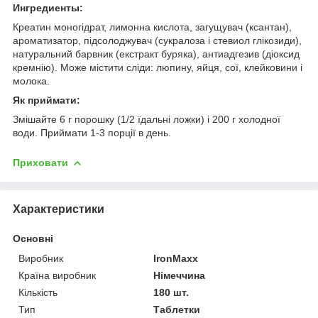
Ингредиенты:
Креатин моногідрат, лимонна кислота, загущувач (ксантан),
ароматизатор, підсолоджувач (сукралоза і стевиол глікозиди),
натуральний барвник (екстракт буряка), антиадгезив (діоксид
кремнію). Може містити сліди: люпину, яйця, сої, клейковини і
молока.
Як приймати:
Змішайте 6 г порошку (1/2 їдальні ложки) і 200 г холодної
води. Приймати 1-3 порції в день.
Приховати
Характеристики
Основні
Виробник
IronMaxx
Країна виробник
Німеччина
Кількість
180 шт.
Тип
Таблетки