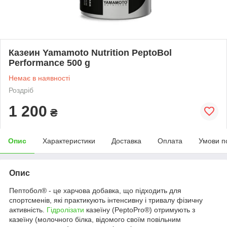
Казеин Yamamoto Nutrition PeptoBol
Performance 500 g
Немає в наявності
Роздріб
1 200
₴
Опис
Характеристики
Доставка
Оплата
Умови п
Опис
Пептобол® - це харчова добавка, що підходить для
спортсменів, які практикують інтенсивну і тривалу фізичну
активність.
Гідролізати
казеїну (PeptoPro®) отримують з
казеїну (молочного білка, відомого своїм повільним