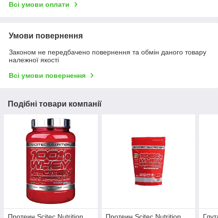
Всі умови оплати
Умови повернення
Законом не передбачено повернення та обмін даного товару
належної якості
Всі умови повернення
Подібні товари компанії
Протеин Scitec Nutrition
Протеин Scitec Nutrition
Глут