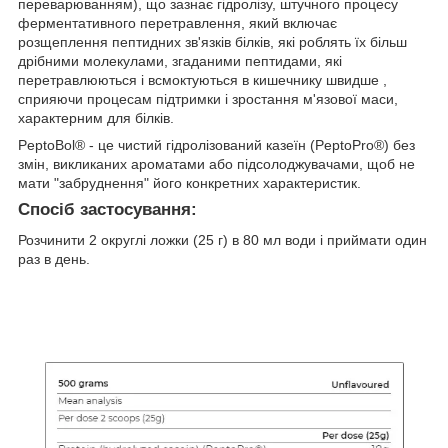
переварюванням), що зазнає гідролізу, штучного процесу
ферментативного перетравлення, який включає
розщеплення пептидних зв'язків білків, які роблять їх більш
дрібними молекулами, згаданими пептидами, які
перетравлюються і всмоктуються в кишечнику швидше ,
сприяючи процесам підтримки і зростання м'язової маси,
характерним для білків.
PeptoBol® - це чистий гідролізований казеїн (PeptoPro®) без
змін, викликаних ароматами або підсолоджувачами, щоб не
мати "забруднення" його конкретних характеристик.
Спосіб застосування:
Розчинити 2 округлі ложки (25 г) в 80 мл води і приймати один
раз в день.