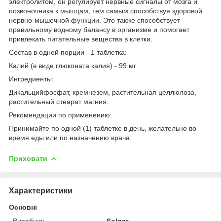
электролитом, он регулирует нервные сигналы от мозга и
позвоночника к мышцам, тем самым способствуя здоровой
нервно-мышечной функции. Это также способствует
правильному водному балансу в организме и помогает
привлекать питательные вещества в клетки.
Состав в одной порции - 1 таблетка:
Калий (в виде глюконата калия) - 99 мг
Ингредиенты:
Дикальцийфосфат, кремнезем, растительная целлюлоза,
растительный стеарат магния.
Рекомендации по применению:
Принимайте по одной (1) таблетке в день, желательно во
время еды или по назначению врача.
Приховати
Характеристики
Основні
Виробник
Solgar