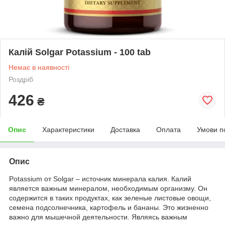
Калій Solgar Potassium - 100 tab
Немає в наявності
Роздріб
426
₴
Опис
Характеристики
Доставка
Оплата
Умови п
Опис
Potassium от Solgar – источник минерала калия. Калий
является важным минералом, необходимым организму. Он
содержится в таких продуктах, как зеленые листовые овощи,
семена подсолнечника, картофель и бананы. Это жизненно
важно для мышечной деятельности. Являясь важным