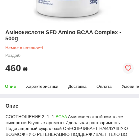
Амінокислоти SFD Amino BCAA Complex -
500g
Немає в наявності
Роздріб
460
₴
Опис
Характеристики
Доставка
Оплата
Умови п
Опис
СООТНОШЕНИЕ 2: 1: 1
BCAA
Аминокислотный комплекс
сыворотки Вкусные ароматы Идеальная растворимость
Подслащенный сукралозой ОБЕСПЕЧИВАЕТ НАИЛУЧШУЮ
ВОЗМОЖНУЮ РЕГЕНЕРАЦИЮ ПОДДЕРЖИВАЕТ ТЕЛО ВО