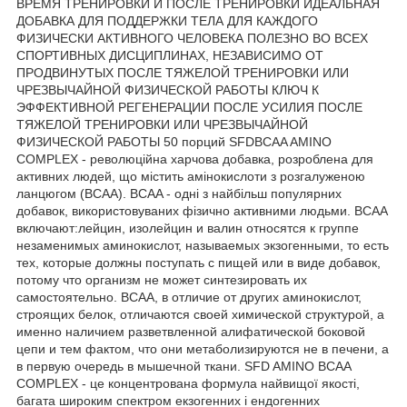
ВРЕМЯ ТРЕНИРОВКИ И ПОСЛЕ ТРЕНИРОВКИ ИДЕАЛЬНАЯ
ДОБАВКА ДЛЯ ПОДДЕРЖКИ ТЕЛА ДЛЯ КАЖДОГО
ФИЗИЧЕСКИ АКТИВНОГО ЧЕЛОВЕКА ПОЛЕЗНО ВО ВСЕХ
СПОРТИВНЫХ ДИСЦИПЛИНАХ, НЕЗАВИСИМО ОТ
ПРОДВИНУТЫХ ПОСЛЕ ТЯЖЕЛОЙ ТРЕНИРОВКИ ИЛИ
ЧРЕЗВЫЧАЙНОЙ ФИЗИЧЕСКОЙ РАБОТЫ КЛЮЧ К
ЭФФЕКТИВНОЙ РЕГЕНЕРАЦИИ ПОСЛЕ УСИЛИЯ ПОСЛЕ
ТЯЖЕЛОЙ ТРЕНИРОВКИ ИЛИ ЧРЕЗВЫЧАЙНОЙ
ФИЗИЧЕСКОЙ РАБОТЫ 50 порций SFDBCAA AMINO
COMPLEX - революційна харчова добавка, розроблена для
активних людей, що містить амінокислоти з розгалуженою
ланцюгом (BCAA). BCAA - одні з найбільш популярних
добавок, використовуваних фізично активними людьми. BCAA
включают:лейцин, изолейцин и валин относятся к группе
незаменимых аминокислот, называемых экзогенными, то есть
тех, которые должны поступать с пищей или в виде добавок,
потому что организм не может синтезировать их
самостоятельно. ВСАА, в отличие от других аминокислот,
строящих белок, отличаются своей химической структурой, а
именно наличием разветвленной алифатической боковой
цепи и тем фактом, что они метаболизируются не в печени, а
в первую очередь в мышечной ткани. SFD AMINO BCAA
COMPLEX - це концентрована формула найвищої якості,
багата широким спектром екзогенних і ендогенних