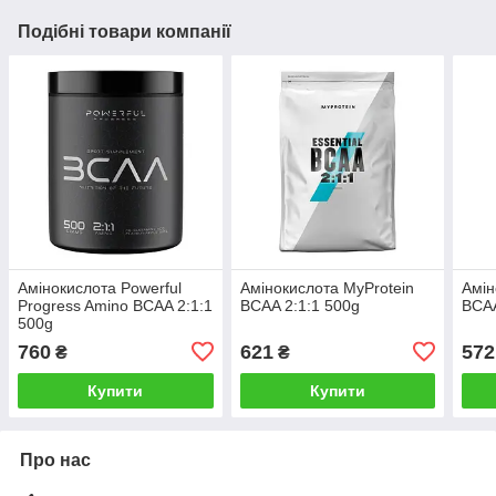
Подібні товари компанії
Амінокислота Powerful
Амінокислота MyProtein
Амін
Progress Amino BCAA 2:1:1
BCAA 2:1:1 500g
BCA
500g
760
621
572
₴
₴
Купити
Купити
Про нас