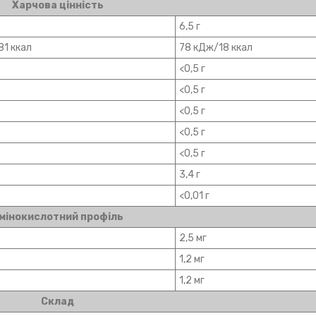
Харчова цінність
6,5 г
81 ккал
78 кДж/18 ккал
<0,5 г
<0,5 г
<0,5 г
<0,5 г
<0,5 г
3,4 г
<0,01 г
мінокислотний профіль
2,5 мг
1,2 мг
1,2 мг
Склад