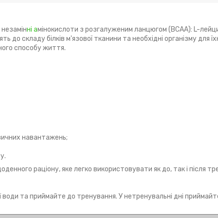
 незамін
ні а
мінокислоти з розгалуженим ланцюгом (BCAA): L-лейцин
ять до складу білків м'язової тканини та необхідні організму для 
ного способу життя.
ізичних навантажень;
у.
денного раціону, яке легко використовувати як до, так і після тр
ої води та приймайте до тренування. У нетренувальні дні приймай