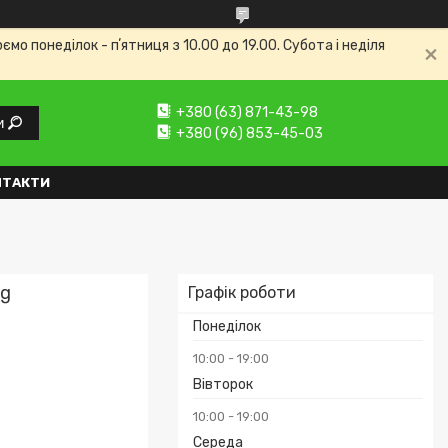
 понеділок - пʼятниця з 10.00 до 19.00. Субота і неділя
+380 (63) 871-43-98
и
+380 (96) 853-45-03
НТАКТИ
0g
Графік роботи
Понеділок
10:00
19:00
Вівторок
10:00
19:00
Середа