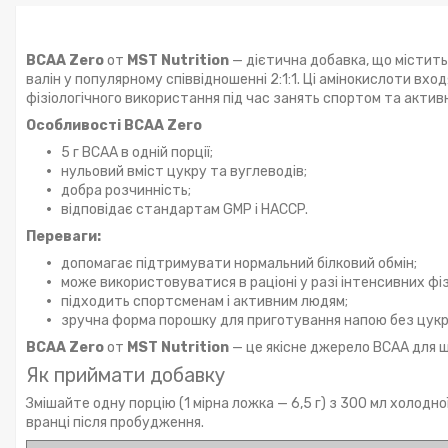
BCAA Zero
от
MST Nutrition
— дієтична добавка, що містить
валін у популярному співвідношенні 2:1:1. Ці амінокислоти вход
фізіологічного використання під час занять спортом та актив
Особливості BCAA Zero
5 г BCAA в одній порції;
нульовий вміст цукру та вуглеводів;
добра розчинність;
відповідає стандартам GMP і HACCP.
Переваги:
допомагає підтримувати нормальний білковий обмін;
може використовуватися в раціоні у разі інтенсивних ф
підходить спортсменам і активним людям;
зручна форма порошку для приготування напою без цукр
BCAA Zero
от
MST Nutrition
— це якісне джерело BCAA для що
Як приймати добавку
Змішайте одну порцію (1 мірна ложка — 6,5 г) з 300 мл холодн
вранці після пробудження.