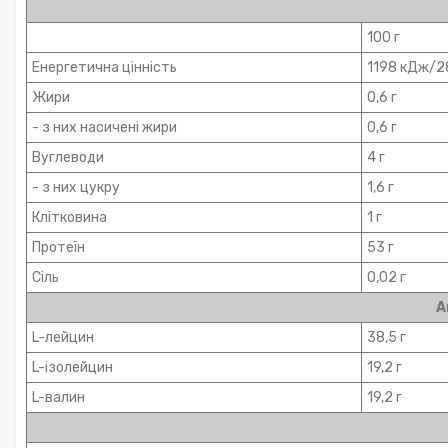
100 г
Енергетична цінність
1198 кДж/2
Жири
0,6 г
- з них насичені жири
0,6 г
Вуглеводи
4 г
- з них цукру
1,6 г
Клітковина
1 г
Протеїн
53 г
Сіль
0,02 г
А
L-лейцин
38,5 г
L-ізолейцин
19,2 г
L-валин
19,2 г