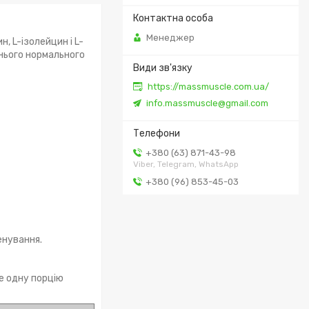
Менеджер
, L-ізолейцин і L-
їхнього нормального
https://massmuscle.com.ua/
info.massmuscle@gmail.com
+380 (63) 871-43-98
Viber, Telegram, WhatsApp
+380 (96) 853-45-03
енування.
те одну порцію