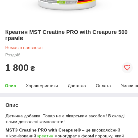
Креатин MST Creatine PRO with Creapure 500
грамів
Немає в наявності
Роздріб
1 800
₴
Опис
Характеристики
Доставка
Оплата
Умови п
Опис
Дієтична добавка. Товар не є лікарським засобом! В складі
тільки дозволені компоненти!
MST® Creatine PRO with Creapure®
– це високоякісний
мікронізований
креатин
моногідрат у формі порошку, який