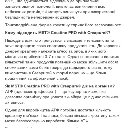
88%), що здійснюється відповідно до оригінальної
запатентованої технології, виключає виникнення всіх
небажаних ризиків, які можуть виникнути при використанні
безладних та неперевірених джерел.
Тонкоподрібнена форма креатину сприяє його засвоюваності.
Кому підходить MST® Creatine PRO with Creapure®?
Підходить всім, хто тренується з високою інтенсивністю та
хоче покращити свою спортивну продуктивність. До харчових
джерел креатину належать м'ясо та риба, в яких його
міститься приблизно 3-7 гр на кг. Однак споживання великих
кількостей таких продуктів потенційно може збільшити обсяг
споживаних вами білків і жирів до надмірного рівня, тому
використання Creapure® у формі порошку – це більш
практичний та ефективний спосіб.
Як MST® Creatine PRO with Creapure® діє на організм?
АТФ (аденозинтрифосфат) — це «суперпаливо», яке
дозволяє організму працювати якнайкраще під час фізичної
активності.
Однак для виробництва АТФ потрібна достатня кількість
креатину в м'язах. І навпаки, більша кількість креатину також
може безпосередньо виробляти більше АТФ.