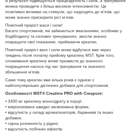
В результаті підвищується працездатність і сила, а тренування
можна проводити з більш високою інтенсивністю. Це
позитивно впливає на стимули, що надходять до м'язів, що
може значно прискорити ріст м'язів.
Помітний приріст маси і сили!
Багато спортсменів, які займаються змаганнями, особливо у
бодібілдингу та силових тренуваннях, змогли значно
покращити свої показники, приймаючи креатин.
Помітний приріст ваги і сили може відбутися вже через
тиждень після початку прийому креатину MST. Крім того,
споживання креатину може призвести до значного
покращення насоса під час тренування та значного
збільшення м’язів.
Саме тому креатин вже кілька років є однією з
найпопулярніших дієтичних добавок для спортсменів.
Особливості MST® Creatine PRO with Creapure:
• 3400 мг креатину моногідрату в порції;
• мікронізована швидко засвоювана форма;
• відсутність у складі ароматизаторів, барвників та інших
добавок;
• гарна розчинність у рідині;
• відсутність побічних ефектів;