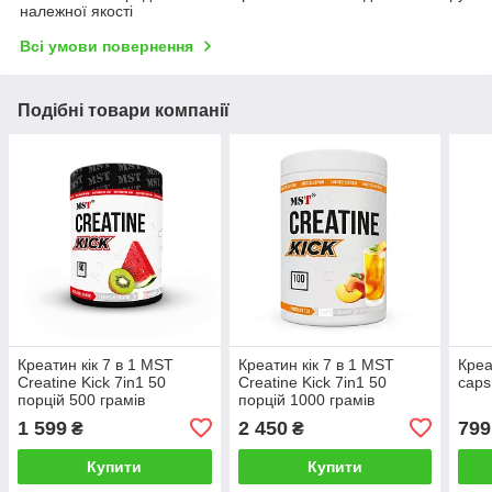
належної якості
Всі умови повернення
Подібні товари компанії
Креатин кік 7 в 1 MST
Креатин кік 7 в 1 MST
Креа
Creatine Kick 7in1 50
Creatine Kick 7in1 50
caps
порцій 500 грамів
порцій 1000 грамів
1 599
2 450
799
₴
₴
Купити
Купити