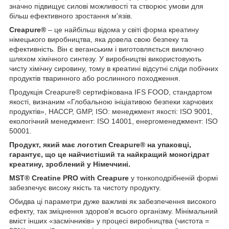
значно підвищує силові можливості та створює умови для
більш ефективного зростання м'язів.
Creapure®
– це найбільш відома у світі форма креатину
німецького виробництва, яка довела свою безпеку та
ефективність. Він є веганським і виготовляється виключно
шляхом хімічного синтезу. У виробництві використовують
чисту хімічну сировину, тому в креатині відсутні сліди побічних
продуктів тваринного або рослинного походження.
Продукція Creapure® сертифікована IFS FOOD, стандартом
якості, визнаним «Глобальною ініціативою безпеки харчових
продуктів», HACCP, GMP, ISO: менеджмент якості: ISO 9001,
екологічний менеджмент: ISO 14001, енергоменеджмент: ISO
50001.
Продукт, який має логотип Creapure® на упаковці,
гарантує, що це найчистіший та найкращий моногідрат
креатину, зроблений у Німеччині.
MST® Creatine PRO with Creapure
у тонкоподрібненій формі
забезпечує високу якість та чистоту продукту.
Обидва ці параметри дуже важливі як забезпечення високого
ефекту, так зміцнення здоров'я всього організму. Мінімальний
вміст інших «засмічників» у процесі виробництва (чистота =