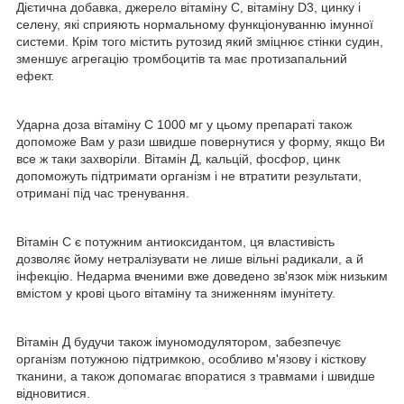
Дієтична добавка, джерело вітаміну С, вітаміну D3, цинку і
селену, які сприяють нормальному функціонуванню імунної
системи. Крім того містить рутозид який зміцнює стінки судин,
зменшує агрегацію тромбоцитів та має протизапальний
ефект.
Ударна доза вітаміну С 1000 мг у цьому препараті також
допоможе Вам у рази швидше повернутися у форму, якщо Ви
все ж таки захворіли. Вітамін Д, кальцій, фосфор, цинк
допоможуть підтримати організм і не втратити результати,
отримані під час тренування.
Вітамін С є потужним антиоксидантом, ця властивість
дозволяє йому нетралізувати не лише вільні радикали, а й
інфекцію. Недарма вченими вже доведено зв'язок між низьким
вмістом у крові цього вітаміну та зниженням імунітету.
Вітамін Д будучи також імуномодулятором, забезпечує
організм потужною підтримкою, особливо м'язову і кісткову
тканини, а також допомагає впоратися з травмами і швидше
відновитися.