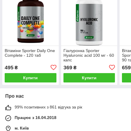
Вітаміни Sporter Daily One
Гіалуронка Sporter
Віта
Complete - 120 таб
Hyaluronic acid 100 мг - 60
Spor
капс
90 т
495
369
659
₴
₴
Купити
Купити
Про нас
99% позитивних з 861 відгука за рік
Працює з 16.04.2018
м. Київ