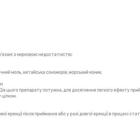
в'язані з нирковою недостатністю;
чний моль, китайська сономорія, морський коник.
»:
 Дія цього препарату потужна, для досягнення легкого ефекту при
 цілком.
ої ерекції після приймання або у разі довгої ерекції в процесі ста