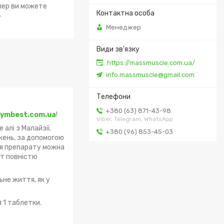
епер ви можете
.
Менеджер
https://massmuscle.com.ua/
info.massmuscle@gmail.com
+380 (63) 871-43-98
ymbest.com.ua
!
Viber, Telegram, WhatsApp
алі з Малайзії.
+380 (96) 853-45-03
жень, за допомогою
ння препарату можна
ат повністю
ьне життя, як у
 1 таблетки.