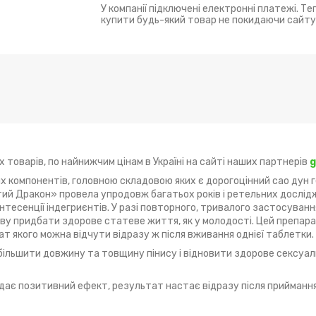
У компанії підключені електронні платежі. Т
купити будь-який товар не покидаючи сайту
х товарів, по найнижчим цінам в Україні на сайті наших партнерів
g
 компонентів, головною складовою яких є дорогоцінний сао дун ге 
тий Дракон» провела упродовж багатьох років і ретельних дослід
квінтесенції індегриєнтів. У разі повторного, тривалого застосува
ову придбати здорове статеве життя, як у молодості. Цей препар
т якого можна відчути відразу ж після вживання однієї таблетки.
більшити довжину та товщину пінису і відновити здорове сексуал
дає позитивний ефект, результат настає відразу після приймання