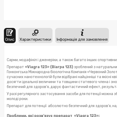
Опис
Характеристики
Інформація для замовлення
Сарми, модафініл і дженеріки, а також багато інших спортивни
Препарат
«Viagra 123» (Віагра 123)
зроблений з натуральних
Гонконгська Міжнародна біоологічна Компанія «Червоний Золо
сучасних нанотехнологій були відібрані найцінніші та якісні 
досягти ідеальної величини та товщини статевого члена і зн
безпечний для здоров'я, дарує фантастичний ефект, результа
У разі регулярного застосування засоби для потенції можна з
молоді роки.
Препарат для потенції абсолютно безпечний для здоров'я, на
Проблеми, які розв'язує препарат «Viagra 123»: