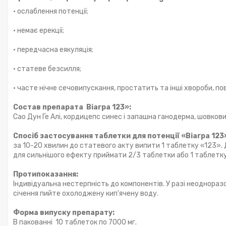
· ослаблення потенції;
· немає ерекції;
· передчасна еякуляція;
· статеве безсилля;
· часте нічне сечовипускання, простатить та інші хвороби, по
Состав препарата Віагра 123»:
Сао Дун Ге Алі, кордицепс синec і запашна ганодерма, шовкови
Спосіб застосування таблетки для потенції «Віагра 123
за 10-20 хвилин до статевого акту випити 1 таблетку «123».
для сильнішого ефекту приймати 2/3 таблетки або 1 таблетку
Протипоказання:
Індивідуальна нестерпність до компонентів. У разі неодноразов
січення пийте охолоджену кип'ячену воду.
Форма випуску препарату:
В пакованні 10 таблеток по 7000 мг.