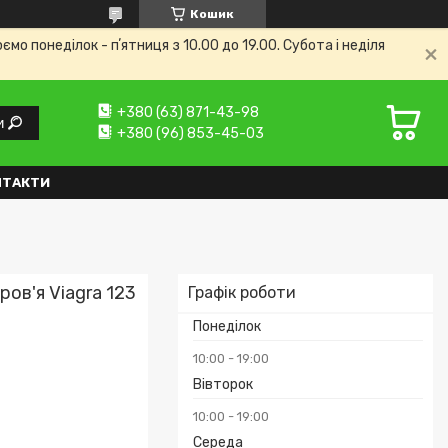
Кошик
 понеділок - пʼятниця з 10.00 до 19.00. Субота і неділя
+380 (63) 871-43-98
и
+380 (96) 853-45-03
НТАКТИ
ров'я Viagra 123
Графік роботи
Понеділок
10:00
19:00
Вівторок
10:00
19:00
Середа