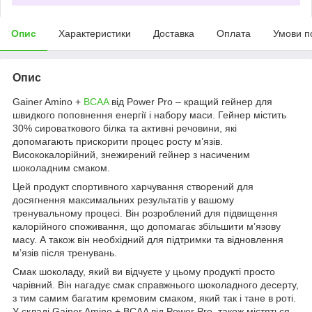
Опис
Характеристики
Доставка
Оплата
Умови п
Опис
Gainer Amino +
BCAA
від Power Pro – кращий гейнер для
швидкого поповнення енергії і набору маси. Гейнер містить
30% сироваткового білка та активні речовини, які
допомагають прискорити процес росту м’язів.
Висококалорійний, знежирений гейнер з насиченим
шоколадним смаком.
Цей продукт спортивного харчування створений для
досягнення максимальних результатів у вашому
тренувальному процесі. Він розроблений для підвищення
калорійного споживання, що допомагає збільшити м’язову
масу. А також він необхідний для підтримки та відновлення
м’язів після тренувань.
Смак шоколаду, який ви відчуєте у цьому продукті просто
чарівний. Він нагадує смак справжнього шоколадного десерту,
з тим самим багатим кремовим смаком, який так і тане в роті.
У складі Gainer Amino + BCAA від Power Pro також містяться