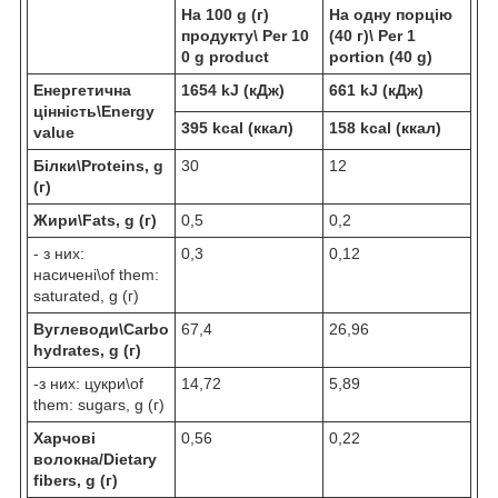
На 100
g
(г)
На одну порцію
продукту\
Per
10
(40 г)\ Per 1
0
g
product
portion (40 g)
Енергетична
1654 kJ (кДж)
6
61
kJ (кДж)
цінність\
Energy
395 kcal (ккал)
158 kcal (ккал)
value
Білки\
Proteins
, g
30
12
(г)
Жири\
Fats
, g (г)
0,5
0,2
- з них:
0,3
0,12
насичені\of them:
saturated, g (г)
Вуглеводи\Carbo
67,4
26,96
hydrates, g (г)
-з них: цукри\of
14,72
5,89
them: sugars, g (г)
Харчові
0,56
0,22
волокна/
Dietary
fibers,
g (г)