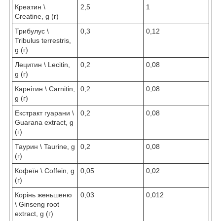
Креатин \
2,5
1
Creatine, g (г)
Трибулус \
0,3
0,12
Tribulus terrestris,
g (г)
Лецитин \ Lecitin,
0,2
0,08
g (г)
Карнітин \ Carnitin,
0,2
0,08
g (г)
Екстракт гуарани \
0,2
0,08
Guarana extract, g
(г)
Таурин \ Taurine, g
0,2
0,08
(г)
Кофеїн \ Coffein, g
0,05
0,02
(г)
Корінь женьшеню
0,03
0,012
\ Ginseng root
extract, g (г)