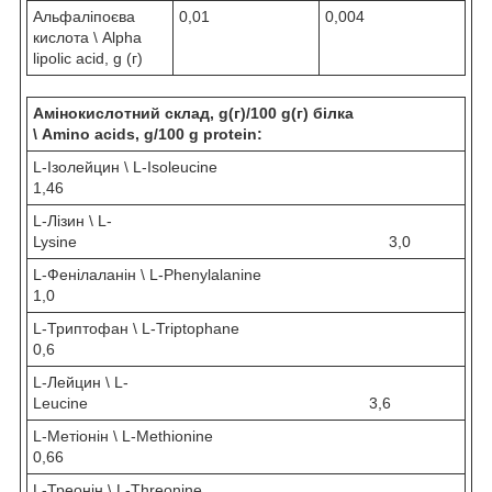
Альфаліпоєва
0,01
0,004
кислота \ Alpha
lipolic acid, g (г)
Амінокислотний склад, g(г)/100 g(г) білка
\
Amino
acids
,
g
/100
g
protein
:
L-Ізолейцин \ L-Isoleucine
1,46
L-Лізин \ L-
Lysine 3,0
L-Фенілаланін \ L-Phenylalanine
1,0
L-Триптофан \ L-Triptophane
0,6
L-Лейцин \ L-
Leucine 3,6
L-Метіонін \ L-Methionine
0,66
L-Треонін \ L-Threonine