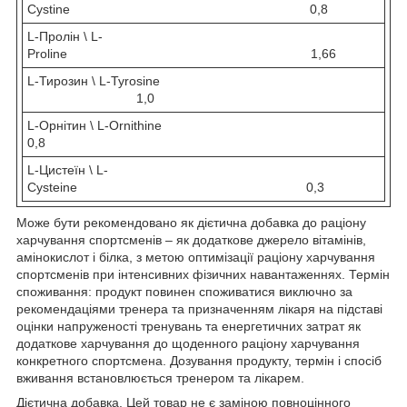
Cystine 0,8
L-Пролін \ L-
Proline 1,66
L-Тирозин \ L-Tyrosine
1,0
L-Орнітин \ L-Ornithine
0,8
L-Цистеїн \ L-
Cysteine 0,3
Може бути рекомендовано як дієтична добавка до раціону
харчування спортсменів – як додаткове джерело вітамінів,
амінокислот і білка, з метою оптимізації раціону харчування
спортсменів при інтенсивних фізичних навантаженнях. Термін
споживання: продукт повинен споживатися виключно за
рекомендаціями тренера та призначенням лікаря на підставі
оцінки напруженості тренувань та енергетичних затрат як
додаткове харчування до щоденного раціону харчування
конкретного спортсмена. Дозування продукту, термін і спосіб
вживання встановлюється тренером та лікарем.
Дієтична добавка. Цей товар не є заміною повноцінного