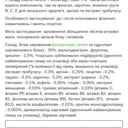
корисні компоненти, такі як креатин, карнітин, вітаміни групи
B, С, Е для загального здоров’я, аргінін та екстракт трибулусу.
Особливості застосування: до і після інтенсивних фізичних
навантажень і занять спортом.
Мета застосування: заповнення збільшення обсягів м’язової
маси, поповнення запасів білку і вітамінів.
Склад: білки сироваткові (
концентрат
,
ізолят
та гідролізат
сироваткового білка) - 30%, мальтодекстрин, фруктоза,
креатин - 2,5%, *порошок сублімованих ягід/фруктів (ідентичні
найменуванню смаку на упаковці) або какао-порошок
знежирений (*в залежності від смаку, вказаного на упаковці),
екстракт трибулусу - 0,3%, аргінін - 0,25%, лецитин - 0,2%,
таурин - 0,2%, карнітин - 0,2%, екстракт гуарани - 0,2%,
глютамін - 0,1%, кофеїн - 0,05%, гліцин - 0,05%, екстракт
женьшеню - 0,03%, премікс вітамінний - 0,03% (вітамін С,
вітамін РР, вітамін Е, вітамін В
5
, вітамін В
6
, вітамін В
2
, вітамін
В
1
, фолієва кислота (вітамін В
9
), біотин (вітамін В
7
), вітамін
В
12
), кислота альфаліпоєва - 0,01%, орнітин моногідрохлорид
- 0,003%, ароматизатор харчовий (ідентичний найменуванню
смаку на упаковці), барвник харчовий.