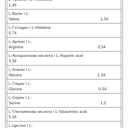
1,46
L-Валін \ L-
Valine 1,54
L-Гістидин \ L-Histidine
0,74
L-Аргінін \ L-
Arginine 0,54
L-Аспарагінова кислота \ L-Aspartic acid
3,34
L-Аланін \ L-
Alanine 1,34
L-Гліцин \ L-
Glycine 0,54
L-Серин \ L-
Serine 1,0
L-Глютамінова кислота \ L-Glutaminic acid
5,34
L-Цистин \ L-