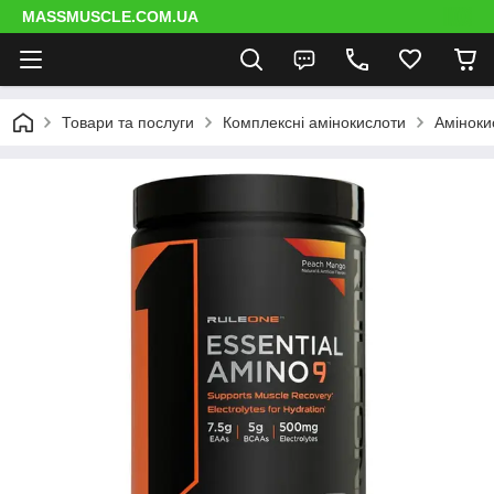
MASSMUSCLE.COM.UA
Товари та послуги
Комплексні амінокислоти
Аміноки