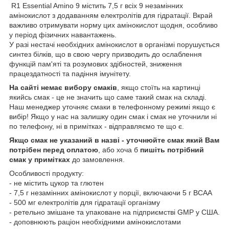
R1 Essential Amino 9 містить 7,5 г всіх 9 незамінних
амінокислот з додаванням електролітів для гідратації. Вкрай
важливо отримувати норму цих амінокислот щодня, особливо
у період фізичних навантажень.
У разі нестачі необхідних амінокислот в організмі порушується
синтез білків, що в свою чергу призводить до ослаблення
функцій пам'яті та розумових здібностей, зниження
працездатності та падіння імунітету.
На сайті немає вибору смаків
, якщо стоїть на картинці
якийсь смак - це не значить що саме такий смак на складі.
Наш менеджер уточняє смаки в телефонному режимі якщо є
вибір! Якщо у нас на залишку один смак і смак не уточнили ні
по телефону, ні в примітках - відправляємо те що є.
Якщо смак не указаний в назві - уточнюйте смак який Вам
потрібен перед оплатою
, або хоча б
пишіть потрібний
смак у примітках
до замовлення.
Особливості продукту:
- не містить цукор та глютен
- 7,5 г незамінних амінокислот у порції, включаючи 5 г BCAA
- 500 мг електролітів для гідратації організму
- ретельно змішане та упаковане на підприємстві GMP у США.
- доповнюють раціон необхідними амінокислотами