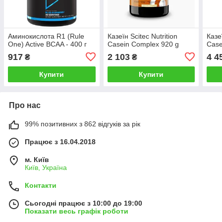
Аминокислота R1 (Rule
Казеїн Scitec Nutrition
Казеї
One) Active BCAA - 400 г
Casein Complex 920 g
Case
917
2 103
4 4
₴
₴
Купити
Купити
Про нас
99% позитивних з 862 відгуків за рік
Працює з 16.04.2018
м. Київ
Київ, Україна
Контакти
Сьогодні працює з 10:00 до 19:00
Показати весь графік роботи