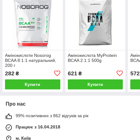
Амінокислоти Nosorog
Амінокислота MyProtein
Амін
BCAA 8:1:1 натуральний,
BCAA 2:1:1 500g
BCA
200 г
282
621
572
₴
₴
Купити
Купити
Про нас
99% позитивних з 862 відгуків за рік
Працює з 16.04.2018
м. Київ