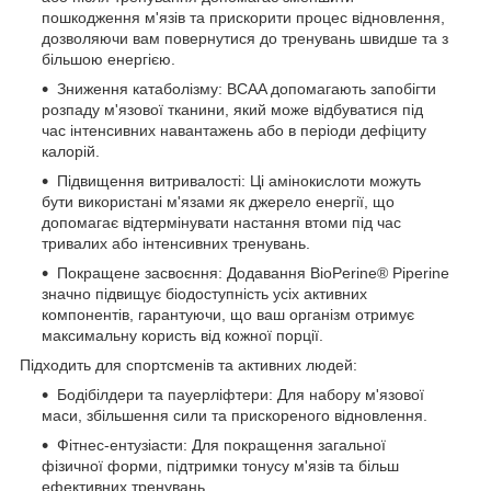
пошкодження м'язів та прискорити процес відновлення,
дозволяючи вам повернутися до тренувань швидше та з
більшою енергією.
Зниження катаболізму: BCAA допомагають запобігти
розпаду м'язової тканини, який може відбуватися під
час інтенсивних навантажень або в періоди дефіциту
калорій.
Підвищення витривалості: Ці амінокислоти можуть
бути використані м'язами як джерело енергії, що
допомагає відтермінувати настання втоми під час
тривалих або інтенсивних тренувань.
Покращене засвоєння: Додавання BioPerine® Piperine
значно підвищує біодоступність усіх активних
компонентів, гарантуючи, що ваш організм отримує
максимальну користь від кожної порції.
Підходить для спортсменів та активних людей:
Бодібілдери та пауерліфтери: Для набору м'язової
маси, збільшення сили та прискореного відновлення.
Фітнес-ентузіасти: Для покращення загальної
фізичної форми, підтримки тонусу м'язів та більш
ефективних тренувань.