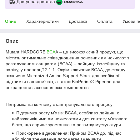
Доступна доставка
Опис
Характеристики
Доставка
Оплата
Умови п
Опис
Mutant HARDCORE
BCA
A – це високоякісний продукт, що
містить оптимальне співвідношення основних амінокислот з
розгалуженим ланцюгом (BCAA) – лейцину, ізолейцину та
валіну, у пропорції 2:1:1. Окрім ключових BCAA, до складу
включено Micronized Amino Support Stack для всебічної
підтримки ваших м'язів, а також BioPerine® Piperine для
покращення засвоєння всіх компонентів.
Підтримка на кожному етапі тренувального процесу:
Підтримка росту м'язів: BCAA, особливо лейцин, є
найважливішими амінокислотами для синтезу м'язового
білка, що сприяє зростанню та розвитку мускулатури.
Прискорене відновлення: Прийом BCAA до, під час
або після тренування допомагає зменшити