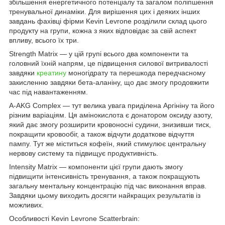
збільшення енергетичного потенціалу та загалом поліпшення
тренувальної динаміки. Для вирішення цих і деяких інших
завдань фахівці фірми Kevin Levrone розділили склад цього
продукту на групи, кожна з яких відповідає за свій аспект
впливу, всього їх три.
Strength Matrix — у цій групі всього два компоненти та
головний їхній напрям, це підвищення силової витривалості
завдяки
креатину
моногідрату та перешкода передчасному
закисленню завдяки бета-аланіну, що дає змогу продовжити
час під навантаженням.
A-AKG Complex — тут велика увага приділена Аргініну та його
різним варіаціям. Ця амінокислота є донатором оксиду азоту,
який дає змогу розширити кровоносні судини, знизивши тиск,
покращити кровообіг, а також відчути додаткове відчуття
пампу. Тут же міститься кофеїн, який стимулює центральну
нервову систему та підвищує продуктивність.
Intensity Matrix — компоненти цієї групи дають змогу
підвищити інтенсивність тренування, а також покращують
загальну ментальну концентрацію під час виконання вправ.
Завдяки цьому виходить досягти найкращих результатів із
можливих.
Особливості Kevin Levrone Scatterbrain: