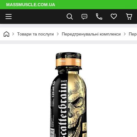
MASSMUSCLE.COM.UA
Товари та послуги
Передтренувальні комплекси
Пер