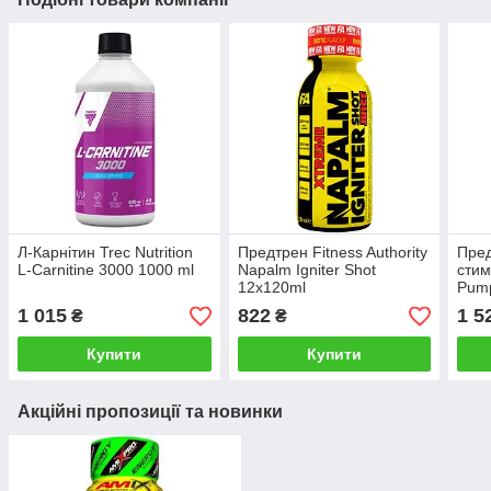
Л-Карнітин Trec Nutrition
Предтрен Fitness Authority
Пред
L-Carnitine 3000 1000 ml
Napalm Igniter Shot
стим
12x120ml
Pump
1 015
822
1 5
₴
₴
Купити
Купити
Акційні пропозиції та новинки