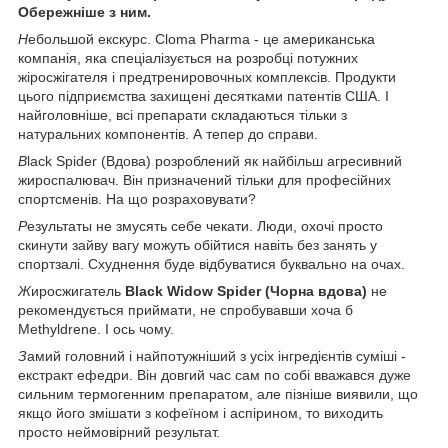
Обережніше з ним.
Н
ебольшой екскурс. Cloma Pharma - це американська
компанія, яка спеціалізується на розробці потужних
жіросжігателя і предтренировочных комплексів. Продукти
цього підприємства захищені десятками патентів США. І
найголовніше, всі препарати складаються тільки з
натуральних компонентів. А тепер до справи.
B
lack Spider (Вдова) розроблений як найбільш агресивний
жироспалювач. Він призначений тільки для професійних
спортсменів. На що розраховувати?
Р
езультаты не змусять себе чекати. Люди, охочі просто
скинути зайву вагу можуть обійтися навіть без занять у
спортзалі. Схуднення буде відбуватися буквально на очах.
Ж
иросжигатель
Black Widow Spider (Чорна вдова)
не
рекомендується приймати, не спробувавши хоча б
Methyldrene. І ось чому.
З
амий головний і найпотужніший з усіх інгредієнтів суміші -
екстракт ефедри. Він довгий час сам по собі вважався дуже
сильним термогенним препаратом, але пізніше виявили, що
якщо його змішати з кофеїном і аспірином, то виходить
просто неймовірний результат.