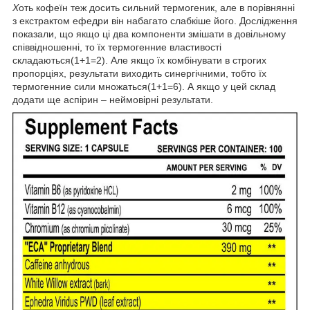
Х
оть кофеїн теж досить сильний термогеник, але в порівнянні
з екстрактом ефедри він набагато слабкіше його. Дослідження
показали, що якщо ці два компоненти змішати в довільному
співвідношенні, то їх термогенние властивості
складаються(1+1=2). Але якщо їх комбінувати в строгих
пропорціях, результати виходить синергічними, тобто їх
термогенние сили множаться(1+1=6). А якщо у цей склад
додати ще аспірин – неймовірні результати.