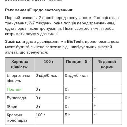
Рекомендації щодо застосування
:
Перший тиждень: 2 порції перед тренуванням, 2 порції після
тренування, 2-7 тиждень, одна порція перед тренуванням,
одна порція після тренування. Після сьомого тижня треба
витримати паузу у два тижні.
Замітка
: згідно з дослідженнями
BioTech
, пропонована доза
може бути збільшена залежно від індивідуальних якостей
атлета, що тренується.
Харчова
100 г
Порция - 5 г
% денної
цінність:
норми
Енергетична
0 кДж/0 ккал
0 кДж/0 ккал
цінність
Протеїн
0 г
0 г
*
Вуглеводи
0 г
0 г
*
Жири
0 г
0 г
*
Креатин
100 г
5 г
*
моногідрат