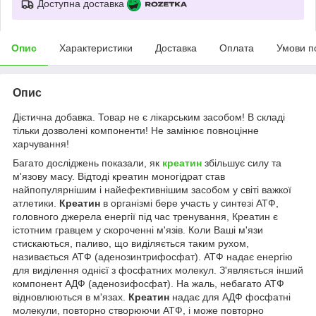
Доступна доставка
Опис
Характеристики
Доставка
Оплата
Умови п
Опис
Дієтична добавка. Товар не є лікарським засобом! В складі
тільки дозволені компоненти! Не замінює повноцінне
харчування!
Багато досліджень показали, як
креатин
збільшує силу та
м'язову масу. Відтоді креатин моногідрат став
найпопулярнішим і найефективнішим засобом у світі важкої
атлетики.
Креатин
в організмі бере участь у синтезі АТФ,
головного джерела енергії під час тренування, Креатин є
істотним гравцем у скороченні м'язів. Коли Ваші м'язи
стискаються, паливо, що виділяється таким рухом,
називається АТФ (аденозинтрифосфат). АТФ надає енергію
для виділення однієї з фосфатних молекул. З'являється інший
компонент АДФ (аденозифосфат). На жаль, небагато АТФ
відновлюються в м'язах.
Креатин
надає для АДФ фосфатні
молекули, повторно створюючи АТФ, і може повторно