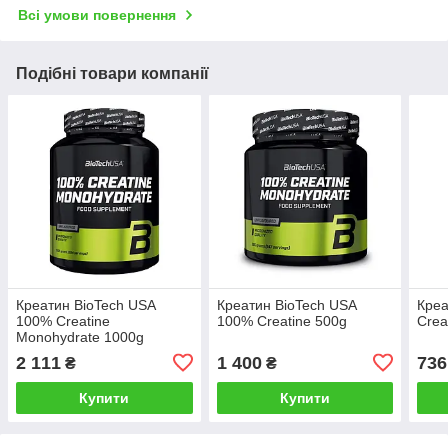
Всі умови повернення
Подібні товари компанії
Креатин BioTech USA
Креатин BioTech USA
Креа
100% Creatine
100% Creatine 500g
Crea
Monohydrate 1000g
2 111
1 400
736
₴
₴
Купити
Купити