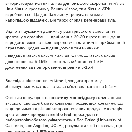
використовуватися як паливо для більшого скорочення м'язів.
Чим більше креатину у Ваших м'язах, тим більше АТФ
виробляється. Це дає Вам змогу тренувати м'язи з
найбільшою віддачею. Він також сприяє регенерації тіла.
Згідно з науковими даними: у разі тривалого заповнення
креатину в організмі — приймання 20-30 г креатину щодня
впродовж тижня, а після впродовж шести тижнів приймання 5
г креатину щодня — підвищуються такі чинники:
- віддання максимальної сили на 5-15% — максимальне
досягнення на 5-15% — ментальний стан на 1-5% —
досягнення за повторюваних вправ на 5-15%
Внаслідок підвищення стійкості, завдяки креатину
збільшується маса тіла та маса м'язових тканин на 5-15%
Оскільки популярність
креатину моногідрату
залишається
високою, сьогодні багато компаній продаються креатину, що
веде до чималої різниці як пропонований продукт. Атестація
креатинових продуктів від
BioTech
проходила в
лабораторіяхобового університету в Лос Блідо (University of
California, Los Angeles, UCLA), результати якої показали, що
цей препарат є
100% чистим.