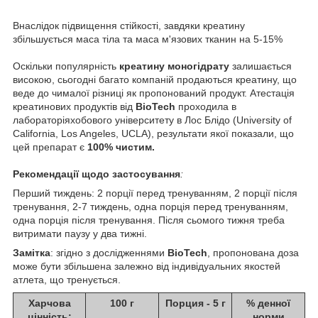
Внаслідок підвищення стійкості, завдяки креатину
збільшується маса тіла та маса м'язових тканин на 5-15%
Оскільки популярність
креатину моногідрату
залишається
високою, сьогодні багато компаній продаються креатину, що
веде до чималої різниці як пропонований продукт. Атестація
креатинових продуктів від
BioTech
проходила в
лабораторіяхобового університету в Лос Блідо (University of
California, Los Angeles, UCLA), результати якої показали, що
цей препарат є
100% чистим.
Рекомендації щодо застосування
:
Перший тиждень: 2 порції перед тренуванням, 2 порції після
тренування, 2-7 тиждень, одна порція перед тренуванням,
одна порція після тренування. Після сьомого тижня треба
витримати паузу у два тижні.
Замітка
: згідно з дослідженнями
BioTech
, пропонована доза
може бути збільшена залежно від індивідуальних якостей
атлета, що тренується.
Харчова
100 г
Порция - 5 г
% денної
цінність:
норми