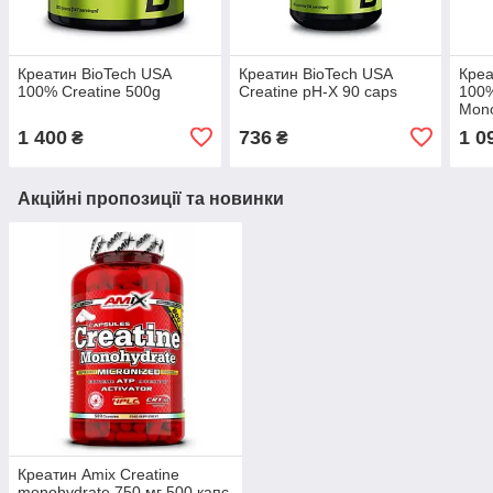
Креатин BioTech USA
Креатин BioTech USA
Креа
100% Creatine 500g
Creatine pH-X 90 caps
100%
Mono
сма
1 400
736
1 0
₴
₴
Акційні пропозиції та новинки
Креатин Amix Creatine
monohydrate 750 мг 500 капс