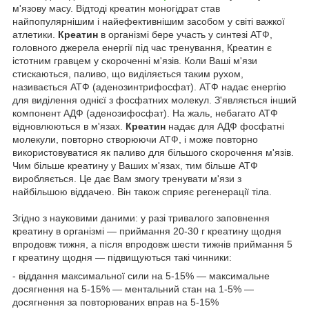
м'язову масу. Відтоді креатин моногідрат став
найпопулярнішим і найефективнішим засобом у світі важкої
атлетики.
Креатин
в організмі бере участь у синтезі АТФ,
головного джерела енергії під час тренування, Креатин є
істотним гравцем у скороченні м'язів. Коли Ваші м'язи
стискаються, паливо, що виділяється таким рухом,
називається АТФ (аденозинтрифосфат). АТФ надає енергію
для виділення однієї з фосфатних молекул. З'являється інший
компонент АДФ (аденозифосфат). На жаль, небагато АТФ
відновлюються в м'язах.
Креатин
надає для АДФ фосфатні
молекули, повторно створюючи АТФ, і може повторно
використовуватися як паливо для більшого скорочення м'язів.
Чим більше креатину у Ваших м'язах, тим більше АТФ
виробляється. Це дає Вам змогу тренувати м'язи з
найбільшою віддачею. Він також сприяє регенерації тіла.
Згідно з науковими даними: у разі тривалого заповнення
креатину в організмі — приймання 20-30 г креатину щодня
впродовж тижня, а після впродовж шести тижнів приймання 5
г креатину щодня — підвищуються такі чинники:
- віддання максимальної сили на 5-15% — максимальне
досягнення на 5-15% — ментальний стан на 1-5% —
досягнення за повторюваних вправ на 5-15%