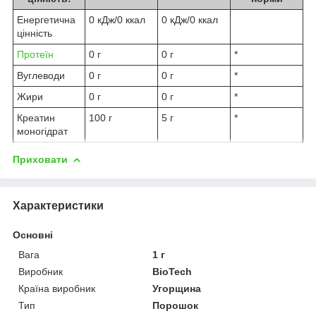
Енергетична
0 кДж/0 ккал
0 кДж/0 ккал
цінність
Протеїн
0 г
0 г
*
Вуглеводи
0 г
0 г
*
Жири
0 г
0 г
*
Креатин
100 г
5 г
*
моногідрат
Приховати
Характеристики
Основні
Вага
1 г
Виробник
BioTech
Країна виробник
Угорщина
Тип
Порошок