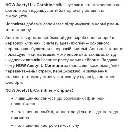
NOW Acetyl L - Carnitine
збільшує здатність макрофагів до
фагоцитозу і підвищує антибактеріальну активність
лімфоцитів.
Чоловікам добавка допомагає підтримувати в нормі рівень
тестостерону.
Ацетил-L-Карнітин необхідний для вироблення енергії в
нервових клітинах і синтезу ацетилхоліну – основного
передавача збудження в нервовій системі. Ацетил-L-карнітин
покращуючи сигналізацію між нейронами, захищає їх від
шкідливих впливів і сприяє росту нових нейронів. Завдяки
чому
NOW Acetyl L-Carnitine
захищає від психоемоційних
перевантажень і стресу, перешкоджаючи звільнення
головного гормону стресу кортизолу у відповідь на стрес-
фактори.
NOW Acetyl L-Carnitine – сприяє:
підвищенню стійкості до розумових і фізичних
навантажень
поліпшення пам'яті, концентрації уваги і здатності до
навчання
поліпшенню настрою і якості сну