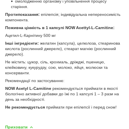
омолодженню організму і уповільнення процесу
старіння.
Протипоказання:
епілепсія; індивідуальна непереносимість
компонента.
Поживна цінність в 1 капсулі NOW Acettyl-L-Carnitine:
Ацетил-L-Карнітину 500 мг
Інші інгредієнти:
желатин (капсула), целюлоза, стеаринова
кислота (рослинний джерело), стеарат магнію (рослинний
джерело).
Не містить: цукор, сіль, крохмаль, дріжджі, пшеницю,
клейковину, кукурудзу, сою, молоко, яйця, молюски та
консерванти.
Рекомендації по застосуванню:
NOW Acetyl L-Carnitine
рекомендується приймати в якості
біологічно активної добавки до їжі по 1 капсулі 1 – 3 рази на
день за необхідності.
Не рекомендується
приймати при епілепсії і перед сном!
Приховати