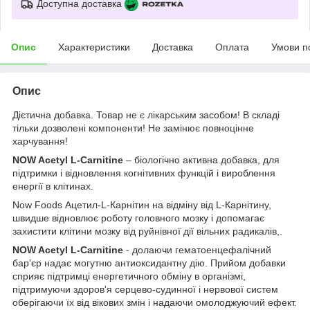
Доступна доставка
Опис
Характеристики
Доставка
Оплата
Умови п
Опис
Дієтична добавка. Товар не є лікарським засобом! В складі
тільки дозволені компоненти! Не замінює повноцінне
харчування!
NOW Acetyl L-Carnitine
– біологічно активна добавка, для
підтримки і відновлення когнітивних функцій і вироблення
енергії в клітинах.
Now Foods Ацетил-L-Карнітин на відміну від L-Карнітину,
швидше відновлює роботу головного мозку і допомагає
захистити клітини мозку від руйнівної дії вільних радикалів,.
NOW Acetyl L-Carnitine
- долаючи гематоенцефалічний
бар'єр надає могутню антиоксидантну дію. Прийом добавки
сприяє підтримці енергетичного обміну в організмі,
підтримуючи здоров'я серцево-судинної і нервової систем
оберігаючи їх від вікових змін і надаючи омолоджуючий ефект.