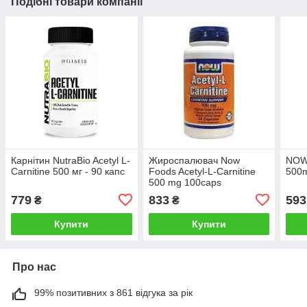
Подібні товари компанії
Карнітин NutraBio Acetyl L-
Жироспалювач Now
NOW 
Carnitine 500 мг - 90 капс
Foods Acetyl-L-Carnitine
500m
500 mg 100caps
779
833
593
₴
₴
Купити
Купити
Про нас
99% позитивних з 861 відгука за рік