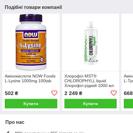
Подібні товари компанії
Амінокислоти NOW Foods
Хлорофіл MST®
Амін
L-Lysine 1000mg 100tab
CHLOROPHYLL liquid
L-Ty
Хлорофіл рідкий 1000 мл
502
2 249
668
₴
₴
Купити
Купити
Про нас