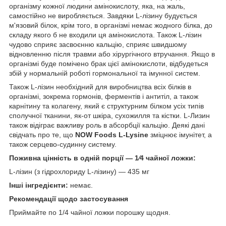
організму кожної людини амінокислоту, яка, на жаль,
самостійно не виробляється. Завдяки L-лізину будується
м'язовий білок, крім того, в організмі немає жодного білка, до
складу якого б не входили ця амінокислота. Також L-лізин
чудово сприяє засвоєнню кальцію, сприяє швидшому
відновленню після травми або хірургічного втручання. Якщо в
організмі буде помічено брак цієї амінокислоти, відбудеться
збій у нормальній роботі гормональної та імунної систем.
Також L-лізин необхідний для виробництва всіх білків в
організмі, зокрема гормонів, ферментів і антитіл, а також
карнітину та колагену, який є структурним білком усіх типів
сполучної тканини, як-от шкіра, сухожилля та кістки. L-Лизин
також відіграє важливу роль в абсорбції кальцію. Деякі дані
свідчать про те, що
NOW Foods L-Lysine
зміцнює імунітет, а
також серцево-судинну систему.
Поживна цінність в одній порції — 1⁄4 чайної ложки:
L-лізин (з гідрохлориду L-лізину) — 435 мг
Інші інгредієнти:
немає.
Рекомендації щодо застосування
Приймайте по 1/4 чайної ложки порошку щодня.