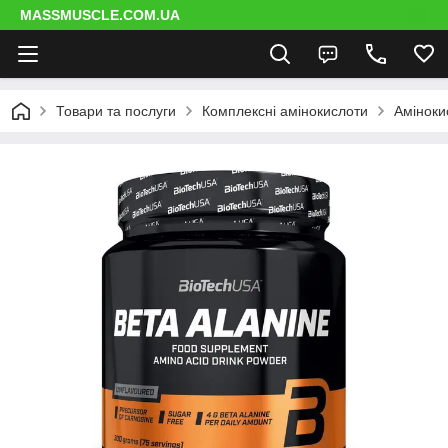
MASSMUSCLE.COM.UA
Товари та послуги
Комплексні амінокислоти
Аміноки