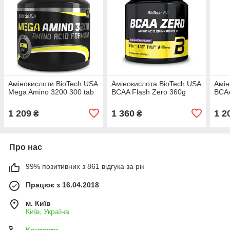
Амінокислоти BioTech USA
Амінокислота BioTech USA
Амін
Mega Amino 3200 300 tab
BCAA Flash Zero 360g
BCAA
1 209
1 360
1 2
₴
₴
Про нас
99% позитивних з 861 відгука за рік
Працює з 16.04.2018
м. Київ
Київ, Україна
Контакти