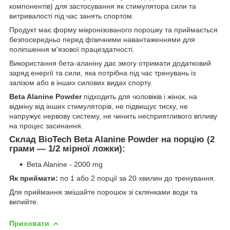
компонентів) для застосування як стимулятора сили та
витривалості під час занять спортом.
Продукт має форму мікронізованого порошку та приймається
безпосередньо перед фізичними навантаженнями для
поліпшення м'язової працездатності.
Використання бета-аланіну дає змогу отримати додатковий
заряд енергії та сили, яка потрібна під час тренувань із
залізом або в інших силових видах спорту.
Beta Alanine Powder
підходить для чоловіків і жінок, на
відміну від інших стимуляторів, не підвищує тиску, не
напружує нервову систему, не чинить несприятливого впливу
на процес засинання.
Склад BioTech Beta Alanine Powder на порцію (2
грами — 1/2 мірної ложки):
Beta Alanine - 2000 mg
Як приймати:
по 1 або 2 порції за 20 хвилин до тренування.
Для приймання змішайте порошок зі склянками води та
випийте.
Приховати