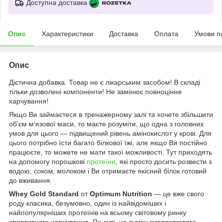
Доступна доставка
Опис
Характеристики
Доставка
Оплата
Умови п
Опис
Дієтична добавка. Товар не є лікарським засобом! В складі
тільки дозволені компоненти! Не замінює повноцінне
харчування!
Якщо Ви займаєтеся в тренажерному залі та хочете збільшити
об'єм м'язової маси, то маєте розуміти, що одна з головних
умов для цього — підвищений рівень амінокислот у крові. Для
цього потрібно їсти багато білкової їжі, але якщо Ви постійно
працюєте, то можете не мати такої можливості. Тут приходять
на допомогу порошкові
протеїни
, які просто досить розвести з
водою, соком, молоком і Ви отримаєте якісний білок готовий
до вживання.
Whey Gold Standard
от
Optimum Nutrition
— це вже свого
роду класика, безумовно, один із найвідоміших і
найпопулярніших протеїнів на всьому світовому ринку
спортивного харчування. По суті, це суміш сироваткового