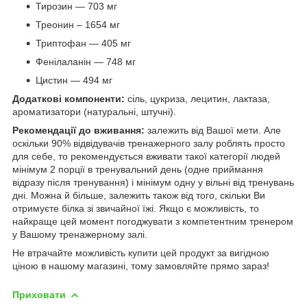
Тирозин — 703 мг
Треонин – 1654 мг
Триптофан — 405 мг
Фенілаланін — 748 мг
Цистин — 494 мг
Додаткові компоненти:
сіль, цукриза, лецитин, лактаза,
ароматизатори (натуральні, штучні).
Рекомендації до вживання:
залежить від Вашої мети. Але
оскільки 90% відвідувачів тренажерного залу роблять просто
для себе, то рекомендується вживати такої категорії людей
мінімум 2 порції в тренувальний день (одне приймання
відразу після тренування) і мінімум одну у вільні від тренувань
дні. Можна й більше, залежить також від того, скільки Ви
отримуєте білка зі звичайної їжі. Якщо є можливість, то
найкраще цей момент погоджувати з компетентним тренером
у Вашому тренажерному залі.
Не втрачайте можливість купити цей продукт за вигідною
ціною в нашому магазині, тому замовляйте прямо зараз!
Приховати