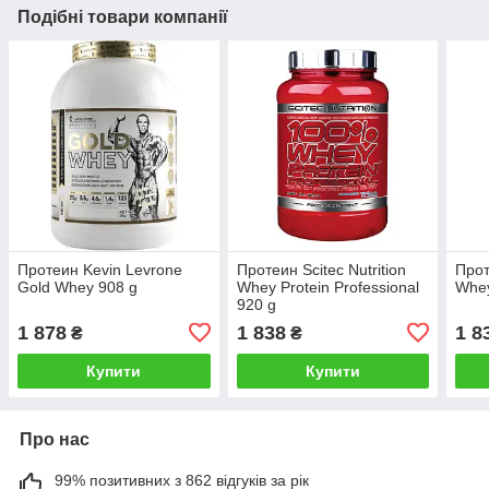
Подібні товари компанії
Протеин Kevin Levrone
Протеин Scitec Nutrition
Прот
Gold Whey 908 g
Whey Protein Professional
Whe
920 g
1 878
1 838
1 8
₴
₴
Купити
Купити
Про нас
99% позитивних з 862 відгуків за рік