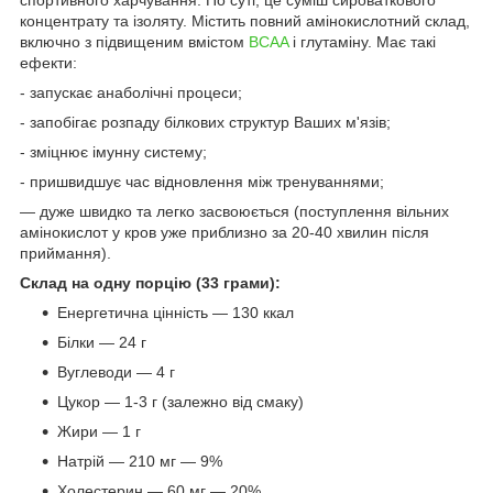
концентрату та ізоляту. Містить повний амінокислотний склад,
включно з підвищеним вмістом
BCAA
і глутаміну. Має такі
ефекти:
- запускає анаболічні процеси;
- запобігає розпаду білкових структур Ваших м'язів;
- зміцнює імунну систему;
- пришвидшує час відновлення між тренуваннями;
— дуже швидко та легко засвоюється (поступлення вільних
амінокислот у кров уже приблизно за 20-40 хвилин після
приймання).
Склад на одну порцію (33 грами):
Енергетична цінність — 130 ккал
Білки — 24 г
Вуглеводи — 4 г
Цукор — 1-3 г (залежно від смаку)
Жири — 1 г
Натрій — 210 мг — 9%
Холестерин — 60 мг — 20%