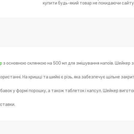
купити будь-який товар не покидаючи сайту
р
з основною склянкою на 500 мл для змішування напоїв. Шейкер 
користанні. На кришці та шийкі є різь, яка забезпечує щільне закр
бавок у формі порошку, а також таблеток і капсул. Шейкер вигото
дставки.