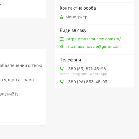
.
Менеджер
https://massmuscle.com.ua/
info.massmuscle@gmail.com
забезпечений сіткою
+380 (63) 871-43-98
Viber, Telegram, WhatsApp
иття, що так само
+380 (96) 853-45-03
влений із