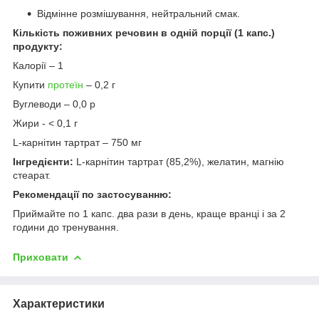
Відмінне розмішування, нейтральний смак.
Кількість поживних речовин в одній порції (1 капс.)
продукту:
Калорії – 1
Купити
протеїн
– 0,2 г
Вуглеводи – 0,0 р
Жири - < 0,1 г
L-карнітин тартрат – 750 мг
Інгредієнти:
L-карнітин тартрат (85,2%), желатин, магнію
стеарат.
Рекомендації по застосуванню:
Приймайте по 1 капс. два рази в день, краще вранці і за 2
години до тренування.
Приховати
Характеристики