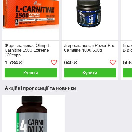
Жироспалювач Olimp L-
Жироспалювач Power Pro
Віта
Carnitine 1500 Extreme
Carnitine 4000 500g
B Bi
120caps
1 784
640
568
₴
₴
Купити
Купити
Акційні пропозиції та новинки