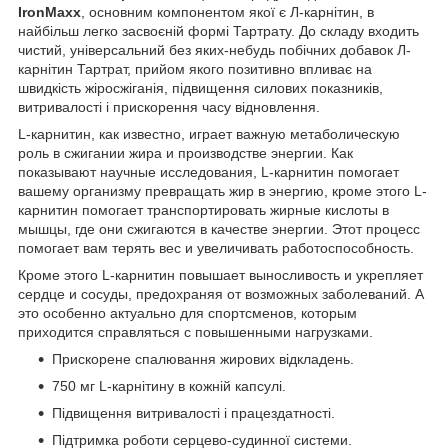
IronMaxx
, основним компонентом якої є Л-карнітин, в
найбільш легко засвоєній формі Тартрату. До складу входить
чистий, універсальний без яких-небудь побічних добавок Л-
карнітин Тартрат, прийом якого позитивно впливає на
швидкість жіросжіганія, підвищення силових показників,
витривалості і прискорення часу відновлення.
L-карнитин, как известно, играет важную метаболическую
роль в сжигании жира и производстве энергии. Как
показывают научные исследования, L-карнитин помогает
вашему организму превращать жир в энергию, кроме этого L-
карнитин помогает транспортировать жирные кислоты в
мышцы, где они сжигаются в качестве энергии. Этот процесс
помогает вам терять вес и увеличивать работоспособность.
Кроме этого L-карнитин повышает выносливость и укрепляет
сердце и сосуды, предохраняя от возможных заболеваний. А
это особенно актуально для спортсменов, которым
приходится справляться с повышенными нагрузками.
Прискорене спалювання жирових відкладень.
750 мг L-карнітину в кожній капсулі.
Підвищення витривалості і працездатності.
Підтримка роботи серцево-судинної системи.