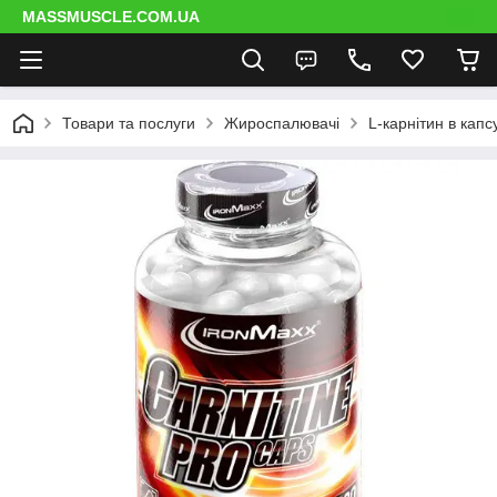
MASSMUSCLE.COM.UA
Товари та послуги
Жироспалювачі
L-карнітин в капс