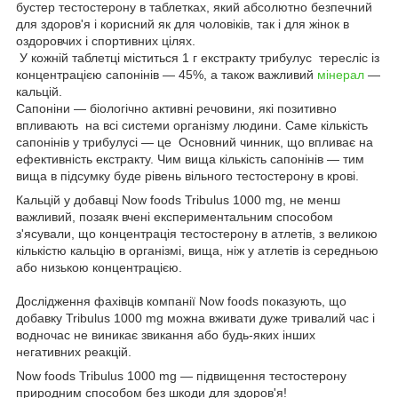
бустер тестостерону в таблетках, який абсолютно безпечний
для здоров'я і корисний як для чоловіків, так і для жінок в
оздоровчих і спортивних цілях.
У кожній таблетці міститься 1 г екстракту трибулус тересліс із
концентрацією сапонінів — 45%, а також важливий
мінерал
—
кальцій.
Сапоніни — біологічно активні речовини, які позитивно
впливають на всі системи організму людини. Саме кількість
сапонінів у трибулусі — це Основний чинник, що впливає на
ефективність екстракту. Чим вища кількість сапонінів — тим
вища в підсумку буде рівень вільного тестостерону в крові.
Кальцій у добавці Now foods Tribulus 1000 mg, не менш
важливий, позаяк вчені експериментальним способом
з'ясували, що концентрація тестостерону в атлетів, з великою
кількістю кальцію в організмі, вища, ніж у атлетів із середньою
або низькою концентрацією.
Дослідження фахівців компанії Now foods показують, що
добавку Tribulus 1000 mg можна вживати дуже тривалий час і
водночас не виникає звикання або будь-яких інших
негативних реакцій.
Now foods Tribulus 1000 mg — підвищення тестостерону
природним способом без шкоди для здоров'я!