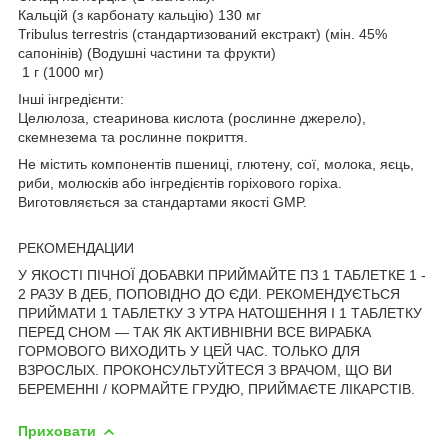
Кальцій (з карбонату кальцію) 130 мг
Tribulus terrestris (стандартизований екстракт) (мін. 45%
сапонінів) (Водушні частини та фрукти)
1 г (1000 мг)
Інші інгредієнти:
Целюлоза, стеаринова кислота (рослинне джерело),
скемнезема та рослинне покриття.
Не містить компонентів пшениці, глютену, сої, молока, яєць,
риби, молюсків або інгредієнтів горіхового горіха.
Виготовляється за стандартами якості GMP.
РЕКОМЕНДАЦИИ
У ЯКОСТІ ПІЧНОЇ ДОБАВКИ ПРИЙМАЙТЕ ПЗ 1 ТАБЛЕТКЕ 1 -
2 РАЗУ В ДЕБ, ПОПОВІДНО ДО ЄДИ. РЕКОМЕНДУЄТЬСЯ
ПРИЙМАТИ 1 ТАБЛЕТКУ З УТРА НАТОШЕННЯ І 1 ТАБЛЕТКУ
ПЕРЕД СНОМ — ТАК ЯК АКТИВНІВНИ ВСЕ ВИРАБКА
ГОРМОВОГО ВИХОДИТЬ У ЦЕЙ ЧАС. ТОЛЬКО ДЛЯ
ВЗРОСЛЫХ. ПРОКОНСУЛЬТУЙТЕСЯ З ВРАЧОМ, ЩО ВИ
БЕРЕМЕННІ / КОРМАЙТЕ ГРУДЮ, ПРИЙМАЄТЕ ЛІКАРСТІВ.
Приховати