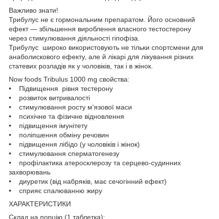
Важливо знати!
Трибулус не є гормональним препаратом. Його основний
ефект — збільшення вироблення власного тестостерону
через стимулювання діяльності гіпофіза.
Трибулус широко використовують не тільки спортсмени для
анаболискового ефекту, але й лікарі для лікування різних
статевих розладів як у чоловіків, так і в жінок.
Now foods Tribulus 1000 mg свойства:
• Підвищення рівня тестерону
• розвиток витривалості
• стимулювання росту м'язової маси
• психічне та фізичне відновлення
• підвищення імунітету
• поліпшення обміну речовин
• підвищення лібідо (у чоловіків і жінок)
• стимулювання сперматогенезу
• профілактика атеросклерозу та серцево-судинних
захворювань
• диуретик (від набряків, має сечогінний ефект)
• сприяє спалюванню жиру
ХАРАКТЕРИСТИКИ
Склад на порцію (1 таблетка):