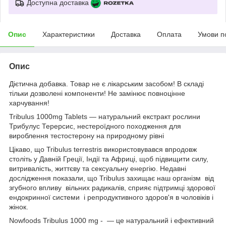
Доступна доставка
Опис
Характеристики
Доставка
Оплата
Умови п
Опис
Дієтична добавка. Товар не є лікарським засобом! В складі
тільки дозволені компоненти! Не замінює повноцінне
харчування!
Tribulus 1000mg Tablets — натуральний екстракт рослини
Трибулус Терерсис, нестероїдного походження для
вироблення тестостерону на природному рівні
Цікаво, що Tribulus terrestris використовувався впродовж
століть у Давній Греції, Індії та Африці, щоб підвищити силу,
витривалість, життєву та сексуальну енергію. Недавні
дослідження показали, що Tribulus захищає наш організм від
згубного впливу вільних радикалів, сприяє підтримці здорової
ендокринної системи і репродуктивного здоров'я в чоловіків і
жінок.
Nowfoods Tribulus 1000 mg - — це натуральний і ефективний