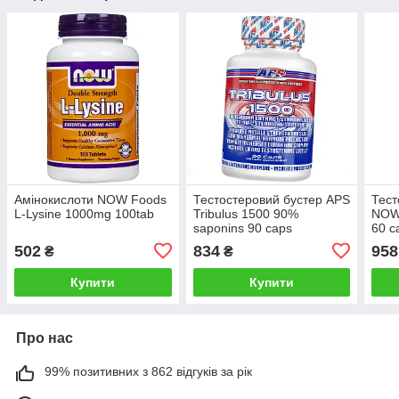
Амінокислоти NOW Foods
Тестостеровий бустер APS
Тест
L-Lysine 1000mg 100tab
Tribulus 1500 90%
NOW 
saponins 90 caps
60 c
502
834
958
₴
₴
Купити
Купити
Про нас
99% позитивних з 862 відгуків за рік