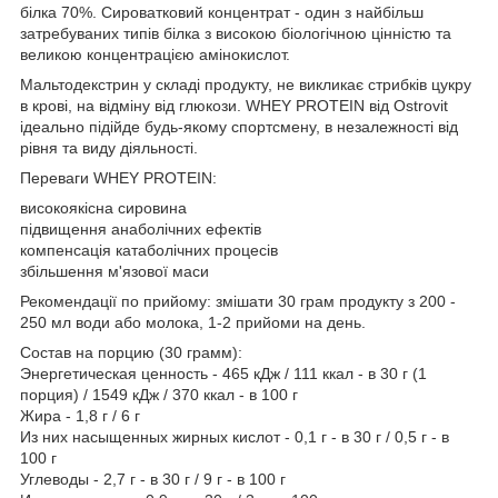
білка 70%. Сироватковий концентрат - один з найбільш
затребуваних типів білка з високою біологічною цінністю та
великою концентрацією амінокислот.
Мальтодекстрин у складі продукту, не викликає стрибків цукру
в крові, на відміну від глюкози. WHEY PROTEIN від Ostrovit
ідеально підійде будь-якому спортсмену, в незалежності від
рівня та виду діяльності.
Переваги WHEY PROTEIN:
високоякісна сировина
підвищення анаболічних ефектів
компенсація катаболічних процесів
збільшення м'язової маси
Рекомендації по прийому: змішати 30 грам продукту з 200 -
250 мл води або молока, 1-2 прийоми на день.
Состав на порцию (30 грамм):
Энергетическая ценность - 465 кДж / 111 ккал - в 30 г (1
порция) / 1549 кДж / 370 ккал - в 100 г
Жира - 1,8 г / 6 г
Из них насыщенных жирных кислот - 0,1 г - в 30 г / 0,5 г - в
100 г
Углеводы - 2,7 г - в 30 г / 9 г - в 100 г