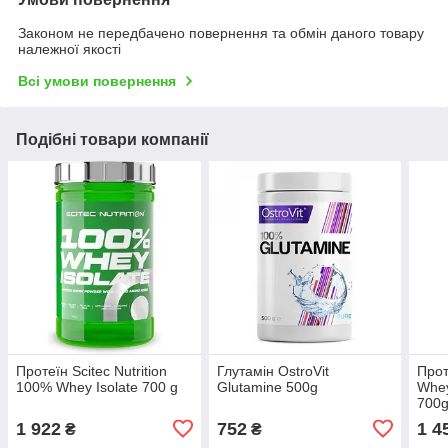
Законом не передбачено повернення та обмін даного товару
належної якості
Всі умови повернення
Подібні товари компанії
Протеїн Scitec Nutrition
Глутамін OstroVit
Прот
100% Whey Isolate 700 g
Glutamine 500g
Whe
700
1 922
752
1 4
₴
₴