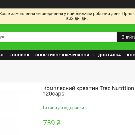
Ваше замовлення чи звернення у найближчий робочий день. Працюємо
вихідні дні.
Знайт
АС
ГОЛОВНА
СПОРТИВНЕ ХАРЧУВАННЯ
ДОСТАВКА
КО
Комплесний креатин Trec Nutrition
120caps
Готово до відправки
759 ₴