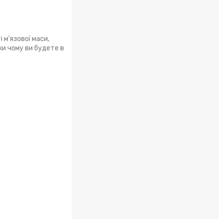
 м'язової маси,
ки чому ви будете в