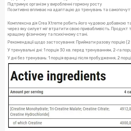
Підтримує організм у виробленні гормону росту
Позитивно впливає на адаптацію до тренувань та самопочут
Комплексна дія Crea Xtreme робить його чудовою добавкою так
через яку силует міг втратити свою привабливість. Продукт т
кращому фізичному та психічному стані.
Рекомендації щодо застосування: Приймати разову порцію (2 ка
У тренувальні дні: 1 порція 30 хв. перед тренуванням, 2-га пор
У дні без тренувань: 1 порція вранці після пробудження, 2 порц