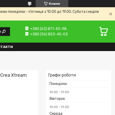
Кошик
 понеділок - пʼятниця з 10.00 до 19.00. Субота і неділя
+380 (63) 871-43-98
и
+380 (96) 853-45-03
НТАКТИ
 Crea Xtream
Графік роботи
Понеділок
10:00
19:00
Вівторок
10:00
19:00
Середа