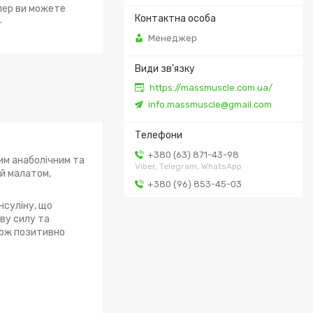
епер ви можете
.
Менеджер
https://massmuscle.com.ua/
info.massmuscle@gmail.com
+380 (63) 871-43-98
им анаболічним та
Viber, Telegram, WhatsApp
ий малатом,
+380 (96) 853-45-03
нсуліну, що
ву силу та
акож позитивно