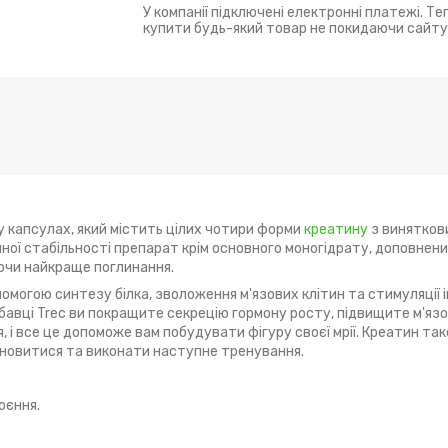
У компанії підключені електронні платежі. Т
купити будь-який товар не покидаючи сайту
 у капсулах, який містить цілих чотири форми
креатину
з винятков
ної стабільності препарат крім основного моногідрату, доповнен
ючи найкраще поглинання.
опомогою синтезу білка, зволоження м'язових клітин та стимуляції і
бавці Trec ви покращите секрецію гормону росту, підвищите м'язо
, і все це допоможе вам побудувати фігуру своєї мрії. Креатин т
дновитися та виконати наступне тренування.
оєння.