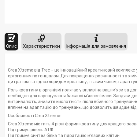
Опис
Характеристики
Інформація для замовлення
Crea Xtreme від Trec – це інноваційний креатиновий комплекс
ергогенним потенціалом. Для покращення розчинності та хіміч
цитратом та гідлохлоридом креатину, і таким чином, гаранту
Роль креатину в організмі полягає у впливі на ваші м'язи за д
необхідно для нарощування бажаної м'язової маси. Завдяки до
витривалість, знизите кислотність після вбивчого тренування
вплине на адаптацію до тренувань, що дозволить швидше ві
Особливості Crea Xtreme:
Crea Xtreme містить 4 різні форми креатину для кращого засв
Підтримує рівень АТФ
Підтримує синтез білка та гідратацію м'язових клітин