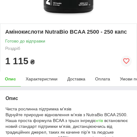
Амінокислоти NutraBio BCAA 2500 - 250 капс
Готово до відправки
Роздріб
1 115
₴
Опис
Характеристики
Доставка
Оплата
Умови п
Опис
Чиста рослинна підтримка м'язів
Відчуйте природне відновлення м'язів з NutraBio BCAA 2500.
Наша проста формула BCAA з трьох інгредіє
нтів
встановлює
новий стандарт підтримки м'язів, дистанціюючись від
традиційних джерел, таких як качине пір'я та людське