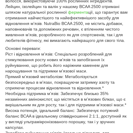
волосся, використовуючи 100% рослинних інгредієнтів.
Лейцин, ізолейцин та валін у нашому BCAA 2500 отримані
шляхом натуральної рослинної
фермента
ції, що гарантує вам
отримання найчистішого та найефективнішого засобу для
відновлення м'язів. NutraBio BCAA 2500, не містить добавок,
наповнювачів та допоміжних речовин, є втіленням чистого
живлення м'язів, розробленого як для спортсменів, так і для
любителів фітнесу, які вимагають найкращого для свого тіла.
Основні переваги:
Ріст і відновлення м'язів: Спеціально розроблений для
стимулювання росту нових м'язів та запобігання їх
руйнуванню, що робить його наріжним каменем для
нарощування та підтримки м'язової маси.
Прямий м'язовий метаболізм: Метаболізується
безпосередньо в м'язах, покращуючи затримку азоту та
сприяючи процесам відновлення та відновлення.*
Необхідна підтримка м'язів: Забезпечує близько 35%
незамінних амінокислот, що містяться в м'язових білках, що є
вирішальним як для росту, так і для підтримки м'язової маси.*
Висока потенція, ідеальний баланс: Забезпечує потужний
баланс BCAA в ідеальному співвідношенні 2:1:1, доступний як
у вигляді ультрамікронізованого порошку, так і у зручних
капсулах.
Запобігає руйнуванню м'язів: Ідеально підходить для