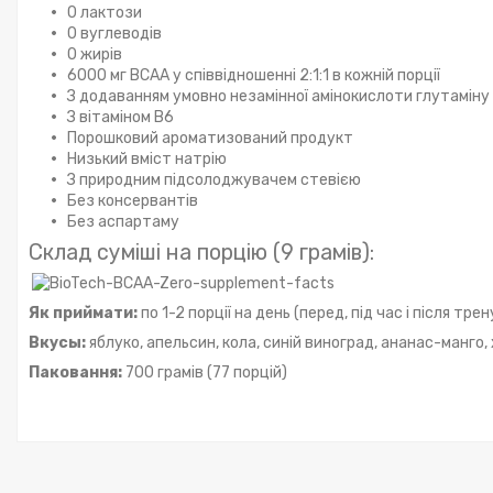
0 лактози
0 вуглеводів
0 жирів
6000 мг BCAA у співвідношенні 2:1:1 в кожній порції
З додаванням умовно незамінної амінокислоти глутаміну
З вітаміном B6
Порошковий ароматизований продукт
Низький вміст натрію
З природним підсолоджувачем стевією
Без консервантів
Без аспартаму
Склад суміші на порцію (9 грамів):
Як приймати:
по 1-2 порції на день (перед, під час і після тре
Вкусы:
яблуко, апельсин, кола, синій виноград, ананас-манго,
Паковання:
700 грамів (77 порцій)