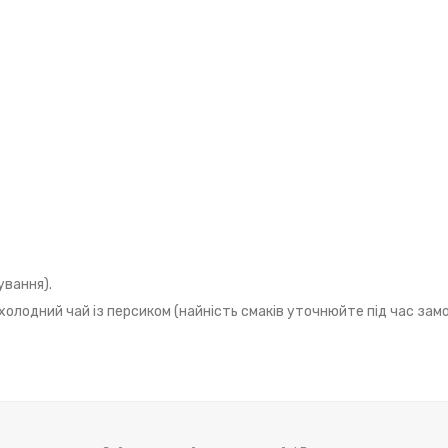
нування).
 холодний чай із персиком (найність смаків уточнюйте під час зам