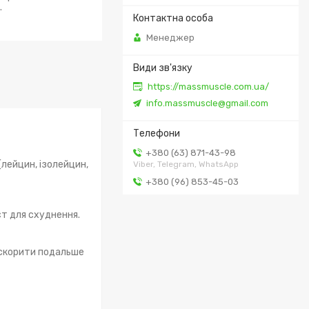
.
Менеджер
https://massmuscle.com.ua/
info.massmuscle@gmail.com
+380 (63) 871-43-98
(лейцин, ізолейцин,
Viber, Telegram, WhatsApp
+380 (96) 853-45-03
єт для схуднення.
искорити подальше