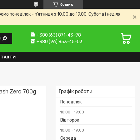
Кошик
 понеділок - пʼятниця з 10.00 до 19.00. Субота і неділя
+380 (63) 871-43-98
и
+380 (96) 853-45-03
НТАКТИ
ash Zero 700g
Графік роботи
Понеділок
10:00
19:00
Вівторок
10:00
19:00
Середа