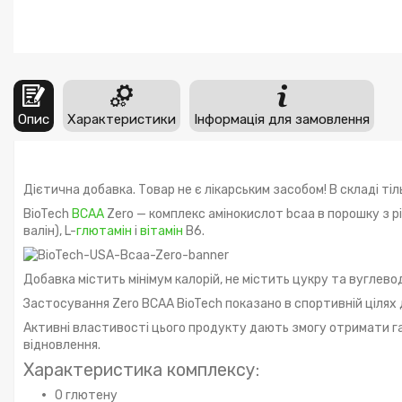
Опис
Характеристики
Інформація для замовлення
Дієтична добавка. Товар не є лікарським засобом! В складі ті
BioTech
BCAA
Zero — комплекс амінокислот bcaa в порошку з р
валін), L-
глютамін
і
вітамін
B6.
Добавка містить мінімум калорій, не містить цукру та вуглевод
Застосування Zero BCAA BioTech показано в спортивній цілях 
Активні властивості цього продукту дають змогу отримати г
відновлення.
Характеристика комплексу:
0 глютену