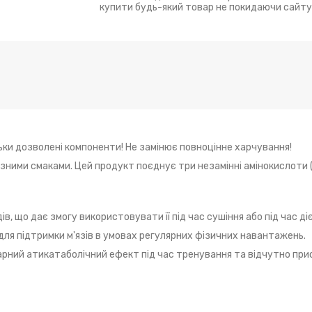
купити будь-який товар не покидаючи сайту
льки дозволені компоненти! Не замінює повноцінне харчування!
ізними смаками. Цей продукт поєднує три незамінні амінокислоти 
ів, що дає змогу використовувати її під час сушіння або під час ді
для підтримки м'язів в умовах регулярних фізичних навантажень.
арний атикатаболічний ефект під час тренування та відчутно пр