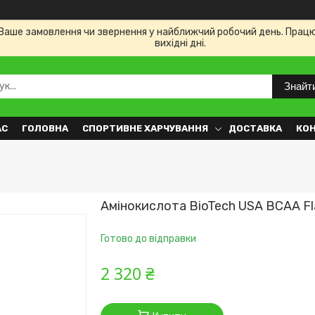
Ваше замовлення чи звернення у найближчий робочий день. Працюємо
вихідні дні.
Знайт
АС
ГОЛОВНА
СПОРТИВНЕ ХАРЧУВАННЯ
ДОСТАВКА
КО
Амінокислота BioTech USA BCAA Fl
Готово до відправки
2 320 ₴