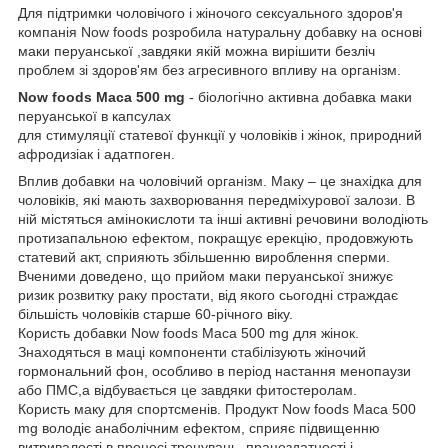
Для підтримки чоловічого і жіночого сексуального здоров'я
компанія Now foods розробила натуральну добавку на основі
маки перуанської ,завдяки якій можна вирішити безліч
проблем зі здоров'ям без агресивного впливу на організм.
Now foods Maca 500 mg
- біологічно активна добавка маки
перуанської в капсулах
для стимуляції статевої функції у чоловіків і жінок, природний
афродизіак і адатпоген.
Вплив добавки на чоловічий організм. Маку – це знахідка для
чоловіків, які мають захворювання передміхурової залози. В
ній містяться амінокислоти та інші активні речовини володіють
протизапальною ефектом, покращує ерекцію, продовжують
статевий акт, сприяють збільшенню вироблення сперми.
Вченими доведено, що прийом маки перуанської знижує
ризик розвитку раку простати, від якого сьогодні страждає
більшість чоловіків старше 60-річного віку.
Користь добавки Now foods Maca 500 mg для жінок.
Знаходяться в маці компоненти стабілізують жіночий
гормональний фон, особливо в період настання менопаузи
або ПМС,а відбувається це завдяки фитостеролам.
Користь маку для спортсменів. Продукт Now foods Maca 500
mg володіє анаболічним ефектом, сприяє підвищенню
витривалості в процесі тренувань, працездатності і