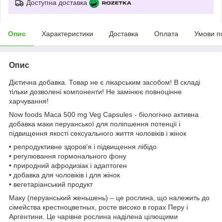
Доступна доставка
Опис
Характеристики
Доставка
Оплата
Умови п
Опис
Дієтична добавка. Товар не є лікарським засобом! В складі
тільки дозволені компоненти! Не замінює повноцінне
харчування!
Now foods Maca 500 mg Veg Capsules - біологічно активна
добавка маки перуанської для поліпшення потенції і
підвищення якості сексуального життя чоловіків і жінок
• репродуктивне здоров'я і підвищення лібідо
• регулювання гормонального фону
• природний афродизіак і адаптоген
• добавка для чоловіків і для жінок
• вегетаріанський продукт
Маку (перуанський женьшень) – це рослина, що належить до
сімейства крестноцветных, росте високо в горах Перу і
Аргентини. Це чарівне рослина наділена цілющими