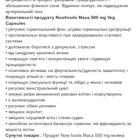
збільшенню фізичної сили. Відмінно тонізує, не підвищуючи
артеріальний тиск.
Властивості продукту Nowfoods Maca 500 mg Veg
Capsules
:
• регулює гормональний фон, усуває гормональні дисфункції
• протизапальні властивості при захворюваннях статевої
системи
• допомагає боротися з депресією, стресом
• від синдрому хронічної втоми
• покращує пам'ять і концентрацію уваги і підвищує
працездатність
• позитивно впливає на фертильність(здатність завагітніти) і
покращує кількість і якість сперми
• покращує сексуальні функції та лібідо у жінок і чоловіків
• регулює менструальний цикл
• знижує ризик виникнення ракових клітин і новоутворень
• є антиоксидантом
• регулює обмін речовин
• зміцнює імунітет
• зміцнює серцевий м'яз і стінки судин
• запобігає остеопороз-балансує гормони, які відповідають за
міцність кісток
Супутні товари :
Продукт Now foods Maca 500 mg можна