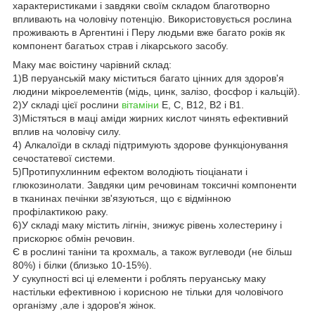
характеристиками і завдяки своїм складом благотворно
впливають на чоловічу потенцію. Використовується рослина
проживають в Аргентині і Перу людьми вже багато років як
компонент багатьох страв і лікарського засобу.
Маку має воістину чарівний склад:
1)В перуанській маку міститься багато цінних для здоров'я
людини мікроелементів (мідь, цинк, залізо, фосфор і кальцій).
2)У складі цієї рослини
вітаміни
Е, С, В12, В2 і В1.
3)Містяться в маці аміди жирних кислот чинять ефективний
вплив на чоловічу силу.
4) Алкалоїди в складі підтримують здорове функціонування
сечостатевої системи.
5)Протипухлинним ефектом володіють тіоціанати і
глюкозинолати. Завдяки цим речовинам токсичні компоненти
в тканинах печінки зв'язуються, що є відмінною
профілактикою раку.
6)У складі маку містить лігнін, знижує рівень холестерину і
прискорює обмін речовин.
Є в рослині таніни та крохмаль, а також вуглеводи (не більш
80%) і білки (близько 10-15%).
У сукупності всі ці елементи і роблять перуанську маку
настільки ефективною і корисною не тільки для чоловічого
організму ,але і здоров'я жінок.