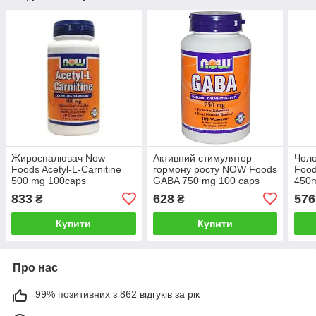
Жироспалювач Now
Активний стимулятор
Чоло
Foods Acetyl-L-Carnitine
гормону росту NOW Foods
Foo
500 mg 100caps
GABA 750 mg 100 caps
450m
833
628
576
₴
₴
Купити
Купити
Про нас
99% позитивних з 862 відгуків за рік