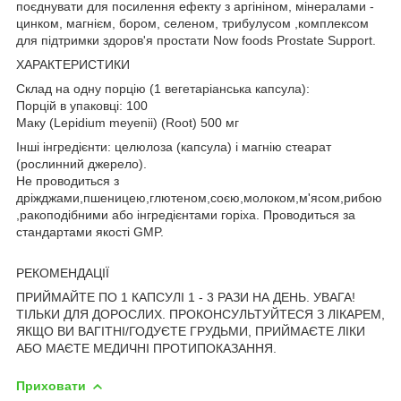
поєднувати для посилення ефекту з аргініном, мінералами -
цинком, магнієм, бором, селеном, трибулусом ,комплексом
для підтримки здоров'я простати Now foods Prostate Support.
ХАРАКТЕРИСТИКИ
Склад на одну порцію (1 вегетаріанська капсула):
Порцій в упаковці: 100
Маку (Lepidium meyenii) (Root) 500 мг
Інші інгредієнти: целюлоза (капсула) і магнію стеарат
(рослинний джерело).
Не проводиться з
дріжджами,пшеницею,глютеном,соєю,молоком,м'ясом,рибою
,ракоподібними або інгредієнтами горіха. Проводиться за
стандартами якості GMP.
РЕКОМЕНДАЦІЇ
ПРИЙМАЙТЕ ПО 1 КАПСУЛІ 1 - 3 РАЗИ НА ДЕНЬ. УВАГА!
ТІЛЬКИ ДЛЯ ДОРОСЛИХ. ПРОКОНСУЛЬТУЙТЕСЯ З ЛІКАРЕМ,
ЯКЩО ВИ ВАГІТНІ/ГОДУЄТЕ ГРУДЬМИ, ПРИЙМАЄТЕ ЛІКИ
АБО МАЄТЕ МЕДИЧНІ ПРОТИПОКАЗАННЯ.
Приховати