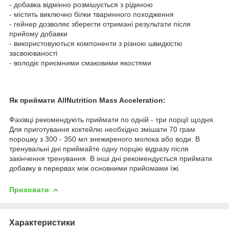
- добавка відмінно розмішується з рідиною
- містить виключно білки тваринного походження
- гейнер дозволяє зберегти отримані результати після
прийому добавки
- використовуються компоненти з різною швидкістю
засвоюваності
- володіє приємними смаковими якостями
Як приймати AllNutrition Mass Acceleration:
Фахівці рекомендують приймати по одній - три порції щодня.
Для приготування коктейлю необхідно змішати 70 грам
порошку з 300 - 350 мл знежиреного молока або води. В
тренувальні дні приймайте одну порцію відразу після
закінчення тренування. В інші дні рекомендується приймати
добавку в перервах між основними прийомами їжі.
Приховати
Характеристики