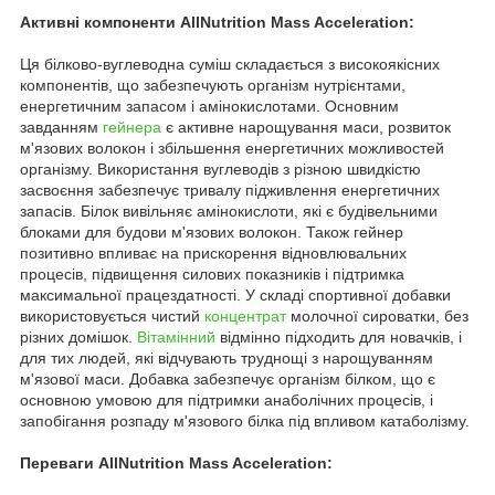
Активні компоненти AllNutrition Mass Acceleration:
Ця білково-вуглеводна суміш складається з високоякісних
компонентів, що забезпечують організм нутрієнтами,
енергетичним запасом і амінокислотами. Основним
завданням
гейнера
є активне нарощування маси, розвиток
м'язових волокон і збільшення енергетичних можливостей
організму. Використання вуглеводів з різною швидкістю
засвоєння забезпечує тривалу підживлення енергетичних
запасів. Білок вивільняє амінокислоти, які є будівельними
блоками для будови м'язових волокон. Також гейнер
позитивно впливає на прискорення відновлювальних
процесів, підвищення силових показників і підтримка
максимальної працездатності. У складі спортивної добавки
використовується чистий
концентрат
молочної сироватки, без
різних домішок.
Вітамінний
відмінно підходить для новачків, і
для тих людей, які відчувають труднощі з нарощуванням
м'язової маси. Добавка забезпечує організм білком, що є
основною умовою для підтримки анаболічних процесів, і
запобігання розпаду м'язового білка під впливом катаболізму.
Переваги AllNutrition Mass Acceleration: