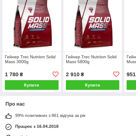
Гейнер Trec Nutriion Solid
Гейнер Trec Nutriion Solid
Гейн
Mass 3000g
Mass 5800g
Musc
1 780
2 910
951
₴
₴
Купити
Купити
Про нас
99% позитивних з 861 відгука за рік
Працює з 16.04.2018