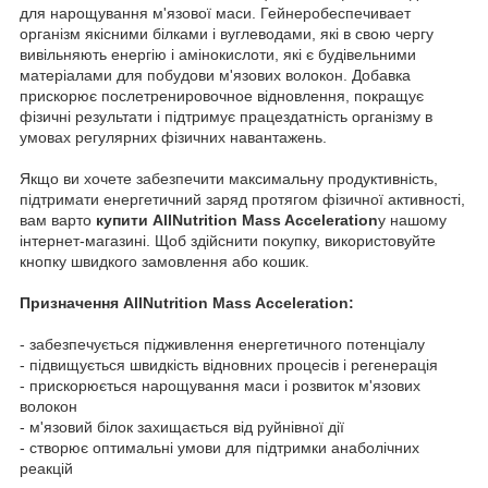
для нарощування м'язової маси. Гейнеробеспечивает
організм якісними білками і вуглеводами, які в свою чергу
вивільняють енергію і амінокислоти, які є будівельними
матеріалами для побудови м'язових волокон. Добавка
прискорює послетренировочное відновлення, покращує
фізичні результати і підтримує працездатність організму в
умовах регулярних фізичних навантажень.
Якщо ви хочете забезпечити максимальну продуктивність,
підтримати енергетичний заряд протягом фізичної активності,
вам варто
купити AllNutrition Mass Acceleration
у нашому
інтернет-магазині. Щоб здійснити покупку, використовуйте
кнопку швидкого замовлення або кошик.
Призначення AllNutrition Mass Acceleration:
- забезпечується підживлення енергетичного потенціалу
- підвищується швидкість відновних процесів і регенерація
- прискорюється нарощування маси і розвиток м'язових
волокон
- м'язовий білок захищається від руйнівної дії
- створює оптимальні умови для підтримки анаболічних
реакцій