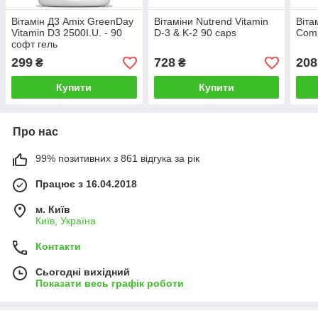
Вітамін Д3 Amix GreenDay
Вітаміни Nutrend Vitamin
Віта
Vitamin D3 2500I.U. - 90
D-3 & K-2 90 caps
Comp
софт гель
299
728
208
₴
₴
Купити
Купити
Про нас
99% позитивних з 861 відгука за рік
Працює з 16.04.2018
м. Київ
Київ, Україна
Контакти
Сьогодні вихідний
Показати весь графік роботи