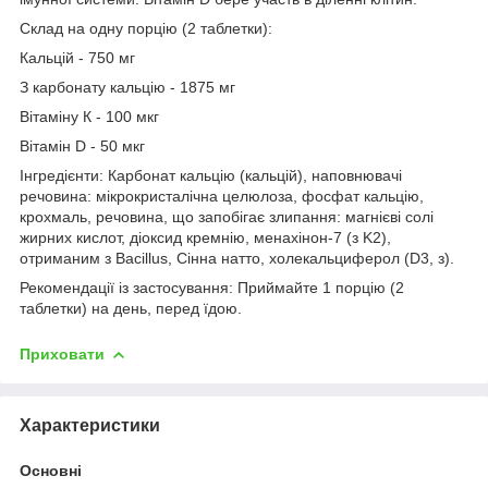
Склад на одну порцію (2 таблетки):
Кальцій - 750 мг
З карбонату кальцію - 1875 мг
Вітаміну К - 100 мкг
Вітамін D - 50 мкг
Інгредієнти: Карбонат кальцію (кальцій), наповнювачі
речовина: мікрокристалічна целюлоза, фосфат кальцію,
крохмаль, речовина, що запобігає злипання: магнієві солі
жирних кислот, діоксид кремнію, менахінон-7 (з K2),
отриманим з Bacillus, Сінна натто, холекальциферол (D3, з).
Рекомендації із застосування: Приймайте 1 порцію (2
таблетки) на день, перед їдою.
Приховати
Характеристики
Основні