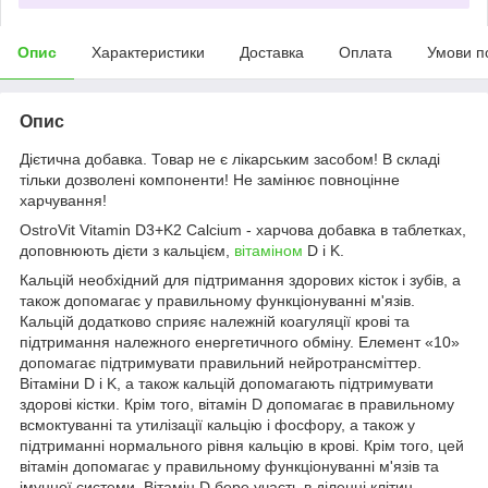
Опис
Характеристики
Доставка
Оплата
Умови п
Опис
Дієтична добавка. Товар не є лікарським засобом! В складі
тільки дозволені компоненти! Не замінює повноцінне
харчування!
OstroVit Vitamin D3+K2 Calcium - харчова добавка в таблетках,
доповнюють дієти з кальцієм,
вітаміном
D і K.
Кальцій необхідний для підтримання здорових кісток і зубів, а
також допомагає у правильному функціонуванні м'язів.
Кальцій додатково сприяє належній коагуляції крові та
підтримання належного енергетичного обміну. Елемент «10»
допомагає підтримувати правильний нейротрансміттер.
Вітаміни D і K, а також кальцій допомагають підтримувати
здорові кістки. Крім того, вітамін D допомагає в правильному
всмоктуванні та утилізації кальцію і фосфору, а також у
підтриманні нормального рівня кальцію в крові. Крім того, цей
вітамін допомагає у правильному функціонуванні м'язів та
імунної системи. Вітамін D бере участь в діленні клітин.