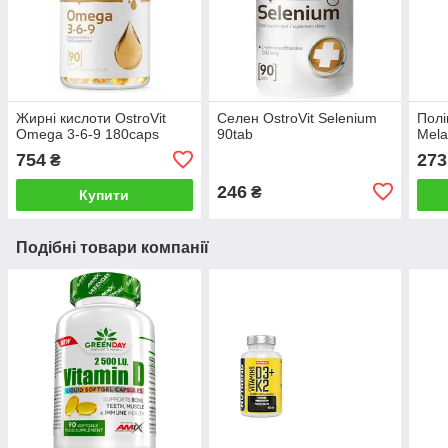
Жирні кислоти OstroVit
Селен OstroVit Selenium
Полі
Omega 3-6-9 180caps
90tab
Mela
754
273
₴
246
₴
Купити
Подібні товари компанії