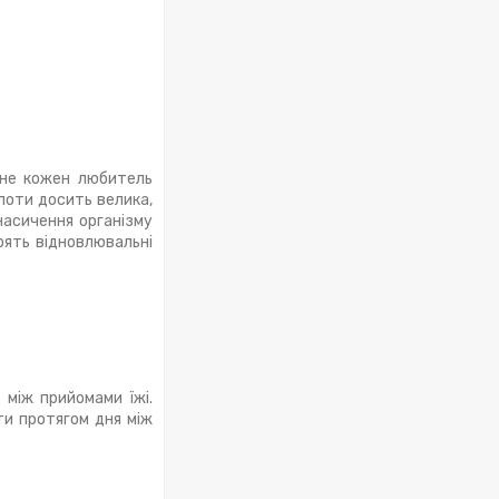
 не кожен любитель
лоти досить велика,
насичення організму
рять відновлювальні
 між прийомами їжі.
ти протягом дня між