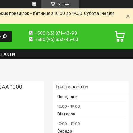
Кошик
 понеділок - пʼятниця з 10.00 до 19.00. Субота і неділя
+380 (63) 871-43-98
и
+380 (96) 853-45-03
НТАКТИ
CAA 1000
Графік роботи
Понеділок
10:00
19:00
Вівторок
10:00
19:00
Середа