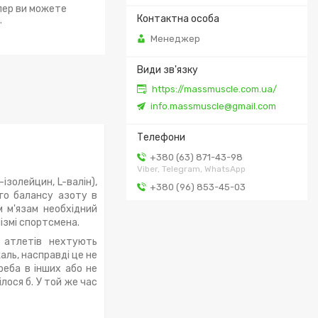
епер ви можете
.
Менеджер
https://massmuscle.com.ua/
info.massmuscle@gmail.com
+380 (63) 871-43-98
Viber, Telegram, WhatsApp
ізолейцин, L-валін),
+380 (96) 853-45-03
ого балансу азоту в
м м'язам необхідний
ізмі спортсмена.
о атлетів нехтують
аль, насправді це не
реба в інших або не
лося б. У той же час