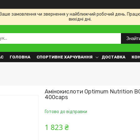
Ваше замовлення чи звернення у найближчий робочий день. Працюємо
вихідні дні.
Знайт
АС
ГОЛОВНА
СПОРТИВНЕ ХАРЧУВАННЯ
ДОСТАВКА
КО
Амінокислоти Optimum Nutrition B
400caps
Готово до відправки
1 823 ₴