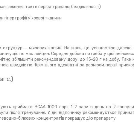
антаження, так і в період тривалої бездіяльності)
и гіпертрофії м'язової тканини
х структур – м'язових клітин. На жаль, це усвідомлює далеко
 значущістю має лейцин. Середня добова потреба у цієї амінокис
мітно збільшити рекомендовану дозу, до 15-20 г на добу. Таке 
ною швидкістю. Крім цього адекватні за розміром порції приско
апс.)
дують приймати ВСАА 1000 caps 1-2 рази в день по 2 капсули
ули після тренування. У дні відпочинку рекомендується прийма
углеводно-білкових концентратів покращує дію препарату