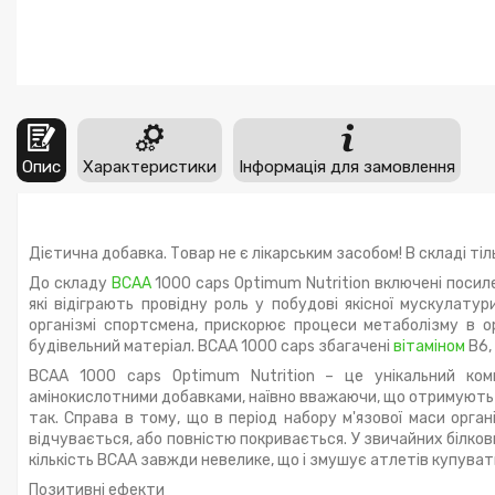
Опис
Характеристики
Інформація для замовлення
Дієтична добавка. Товар не є лікарським засобом! В складі ті
До складу
BCAA
1000 caps Optimum Nutrition включені посиле
які відіграють провідну роль у побудові якісної мускулат
організмі спортсмена, прискорює процеси метаболізму в о
будівельний матеріал. BCAA 1000 caps збагачені
вітаміном
B6,
BCAA 1000 caps Optimum Nutrition – це унікальний ком
амінокислотними добавками, наївно вважаючи, що отримують д
так. Справа в тому, що в період набору м'язової маси орга
відчувається, або повністю покривається. У звичайних білкових
кількість BCAA завжди невелике, що і змушує атлетів купуват
Позитивні ефекти