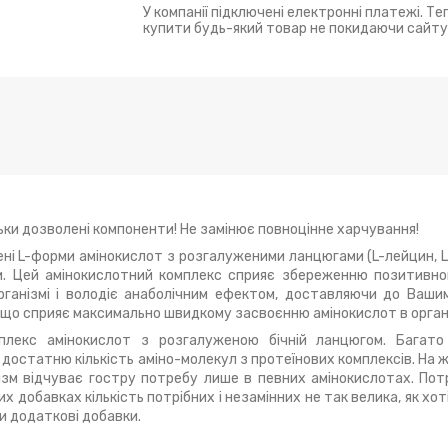
У компанії підключені електронні платежі. Т
купити будь-який товар не покидаючи сайту
льки дозволені компоненти! Не замінює повноцінне харчування!
ні L-форми амінокислот з розгалуженими ланцюгами (L-лейцин, L-
ури. Цей амінокислотний комплекс сприяє збереженню позитивн
рганізмі і володіє анаболічним ефектом, доставляючи до Ваши
 що сприяє максимально швидкому засвоєнню амінокислот в орган
плекс амінокислот з розгалуженою бічній ланцюгом. Багат
остатню кількість аміно-молекул з протеїнових комплексів. На ж
нізм відчуває гостру потребу лише в певних амінокислотах. Пот
 добавках кількість потрібних і незамінних не так велика, як хоті
и додаткові добавки.