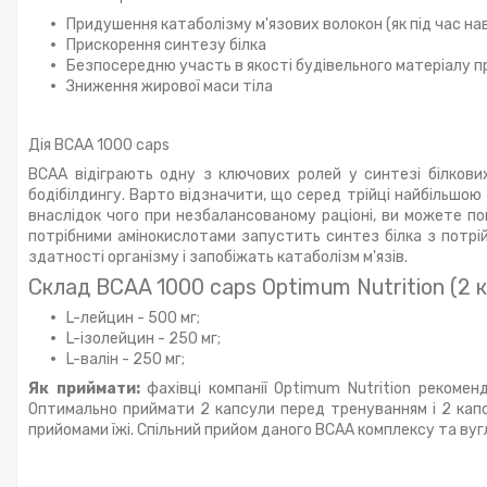
Придушення катаболізму м'язових волокон (як під час нав
Прискорення синтезу білка
Безпосередню участь в якості будівельного матеріалу пр
Зниження жирової маси тіла
Дія BCAA 1000 caps
BCAA відіграють одну з ключових ролей у синтезі білкови
бодібілдингу. Варто відзначити, що серед трійці найбільшою
внаслідок чого при незбалансованому раціоні, ви можете по
потрібними амінокислотами запустить синтез білка з потрій
здатності організму і запобіжать катаболізм м'язів.
Склад BCAA 1000 caps Optimum Nutrition (2 к
L-лейцин - 500 мг;
L-ізолейцин - 250 мг;
L-валін - 250 мг;
Як приймати:
фахівці компанії Optimum Nutrition рекомен
Оптимально приймати 2 капсули перед тренуванням і 2 капс
прийомами їжі. Спільний прийом даного BCAA комплексу та в