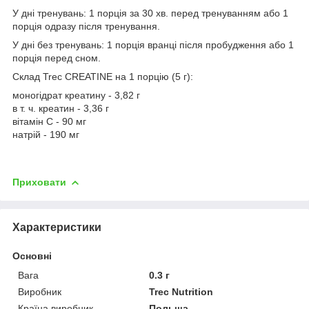
У дні тренувань: 1 порція за 30 хв. перед тренуванням або 1
порція одразу після тренування.
У дні без тренувань: 1 порція вранці після пробудження або 1
порція перед сном.
Склад Trec CREATINE на 1 порцію (5 г):
моногідрат креатину - 3,82 г
в т. ч. креатин - 3,36 г
вітамін С - 90 мг
натрій - 190 мг
Приховати
Характеристики
Основні
Вага
0.3 г
Виробник
Trec Nutrition
Країна виробник
Польща