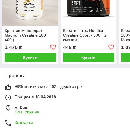
Креатин моногідрат
Креатин Trec Nutrition
Креа
Magnum Creatine 100
Creatine Sport - 300 г зі
100%
400g
смаком
Mono
сма
1 475
448
1 0
₴
₴
Купити
Купити
Про нас
99% позитивних з 862 відгуків за рік
Працює з 16.04.2018
м. Київ
Київ, Україна
Контакти