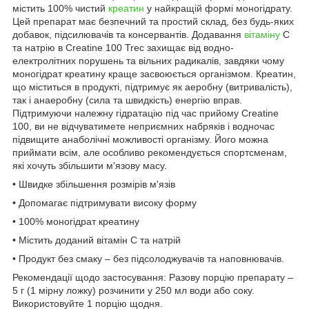
містить 100% чистий
креатин
у найкращій формі моногідрату.
Цей препарат має безпечний та простий склад, без будь-яких
добавок, підсилювачів та консервантів. Додавання
вітаміну
С
та натрію в Creatine 100 Trec захищає від водно-
електролітних порушень та вільних радикалів, завдяки чому
моногідрат креатину краще засвоюється організмом. Креатин,
що міститься в продукті, підтримує як аеробну (витривалість),
так і анаеробну (сила та швидкість) енергію вправ.
Підтримуючи належну гідратацію під час прийому Creatine
100, ви не відчуватимете неприємних набряків і водночас
підвищите анаболічні можливості організму. Його можна
приймати всім, але особливо рекомендується спортсменам,
які хочуть збільшити м'язову масу.
• Швидке збільшення розмірів м'язів
• Допомагає підтримувати високу форму
• 100% моногідрат креатину
• Містить доданий вітамін С та натрій
• Продукт без смаку – без підсолоджувачів та наповнювачів.
Рекомендації щодо застосування: Разову порцію препарату –
5 г (1 мірну ложку) розчинити у 250 мл води або соку.
Використовуйте 1 порцію щодня.