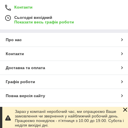
Контакти
Сьогодні вихідний
Показати весь графік роботи
Про нас
Контакти
Доставка та оплата
Графік роботи
Повна версія сайту
Сайт створено на маркетплейсі
Prom.ua
Зараз у компанії неробочий час, ми опрацюємо Ваше
замовлення чи звернення у найближчий робочий день.
Працюємо понеділок - пʼятниця з 10.00 до 19.00. Субота і
Політика конфіденційності
неділя вихідні дні.