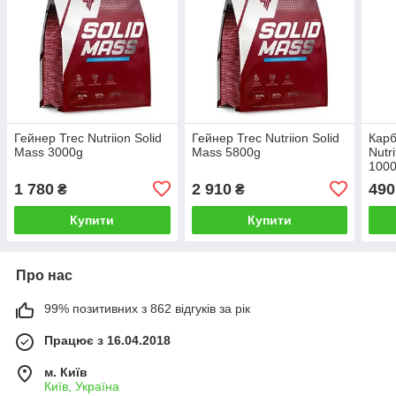
Гейнер Trec Nutriion Solid
Гейнер Trec Nutriion Solid
Карб
Mass 3000g
Mass 5800g
Nutr
100
1 780
2 910
490
₴
₴
Купити
Купити
Про нас
99% позитивних з 862 відгуків за рік
Працює з 16.04.2018
м. Київ
Київ, Україна