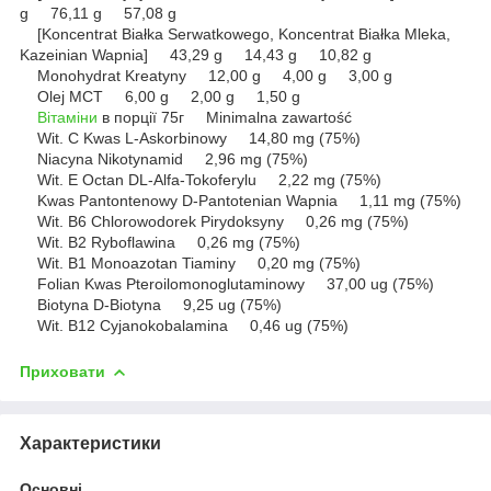
g 76,11 g 57,08 g
[Koncentrat Białka Serwatkowego, Koncentrat Białka Mleka,
Kazeinian Wapnia] 43,29 g 14,43 g 10,82 g
Monohydrat Kreatyny 12,00 g 4,00 g 3,00 g
Olej MCT 6,00 g 2,00 g 1,50 g
Вітаміни
в порції 75г Minimalna zawartość
Wit. C Kwas L-Askorbinowy 14,80 mg (75%)
Niacyna Nikotynamid 2,96 mg (75%)
Wit. E Octan DL-Alfa-Tokoferylu 2,22 mg (75%)
Kwas Pantontenowy D-Pantotenian Wapnia 1,11 mg (75%)
Wit. B6 Chlorowodorek Pirydoksyny 0,26 mg (75%)
Wit. B2 Ryboflawina 0,26 mg (75%)
Wit. B1 Monoazotan Tiaminy 0,20 mg (75%)
Folian Kwas Pteroilomonoglutaminowy 37,00 ug (75%)
Biotyna D-Biotyna 9,25 ug (75%)
Wit. B12 Cyjanokobalamina 0,46 ug (75%)
Приховати
Характеристики
Основні