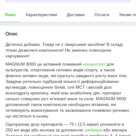
Опис
Характеристики
Доставка
Оплата
Умови п
Опис
Дієтична добавка. Товар не є лікарським засобом! В складі
тільки дозволені компоненти! Не замінює повноцінне
харчування!
MAGNUM 8000 це активний поживний
концентрат
для
культурістів, спортсменів силових видів спорту, а також
фізично активні люди, які прагнуть швидкого росту маси тіла.
Завдяки ретельно підібраній кількості диференційованих
вуглеводів, повноцінних білків, олії MCT і високій дозі
моногідрату креатину, який має анаболічну дію, препарат
сильно стимулює ріст м’язової маси та сили. MAGNUM 8000
доповнений також комплексом необхідних вітамінів, які
оптимізують всмоктування та засвоювання поживних речовин,
що містяться в ньому.
Одноразову дозу препаратів — 75 г (2,5 мірки) розчиняти в
250 мл води або молока за допомогою
шейкера
або міксера.
Залежно від необхідної кількості потрібно приймати 3 -4 порції