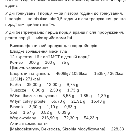
в день
У дні тренувань: I порція — за півтора години до тренування,
II порція — не пізніше, ніж 0,5 години після тренування, решта
порції між прийняттям їжі.
У дні без тренувань: перша порція вранці після пробудження,
решта порції — між прийомами їжі.
Високоефективний продукт для хардгейнерів
Швидке збільшення маси тіла
12 г креатин і 6 г олії МСТ в денній порції
Кол-во 300 g 100 g 75 g
Цінність харчування
Енергетична цінність 4606kj / 1086kcal 1535kj / 362kcal
1151kj / 271kcal
Białka 39,00 g 13,00 g 9,75 g
Tłuszcze 6,90 g 2,30 g 1,73 g
W tym tłuszcze nasycone 5,55 g 1,85 g 1,39 g
W tym cukry proste 65,73 g 21,91 g 16,43 g
Błonnik 3,30 g 1,10 g 0,83 g
Sód 1,57 g 0,52 g 0,39 g
Węglowodany 216,90 g 72,30 g 54,23 g
Активні компоненти
[Maltodekstryny, Dekstroza, Skrobia Modyfikowana] 228,33